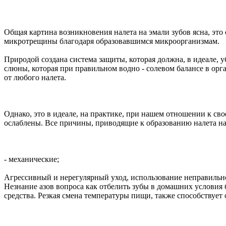
Общая картина возникновения налета на эмали зубов ясна, это
микротрещины благодаря образовавшимся микроорганизмам.
Природой создана система защиты, которая должна, в идеале
слюны, которая при правильном водно - солевом балансе в орг
от любого налета.
Однако, это в идеале, на практике, при нашем отношении к с
ослаблены. Все причины, приводящие к образованию налета на
- механические;
Агрессивный и нерегулярный уход, использование неправильно
Незнание азов вопроса как отбелить зубы в домашних условия
средства. Резкая смена температуры пищи, также способству