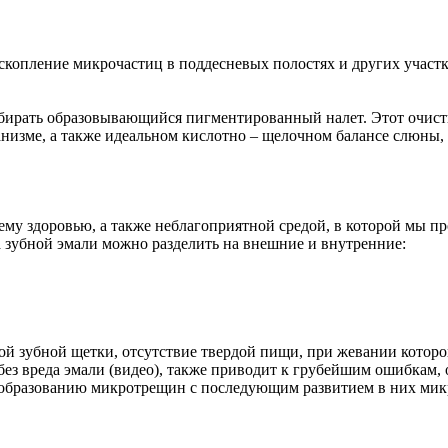
 скопление микрочастиц в поддесневых полостях и других участ
, убирать образовывающийся пигментированный налет. Этот очи
анизме, а также идеальном кислотно – щелочном балансе слюны,
воему здоровью, а также неблагоприятной средой, в которой мы
 зубной эмали можно разделить на внешние и внутренние:
й зубной щетки, отсутствие твердой пищи, при жевании которо
 без вреда эмали (видео), также приводит к грубейшим ошибкам
ет образованию микротрещин с последующим развитием в них ми