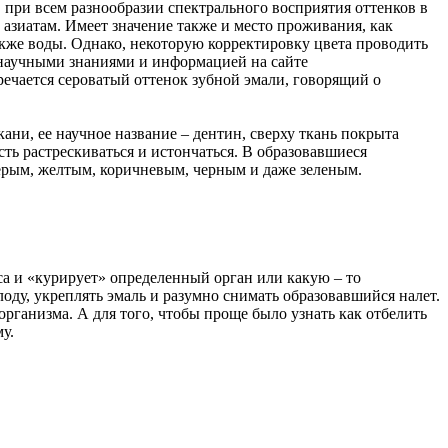
при всем разнообразии спектрального восприятия оттенков в
 азиатам. Имеет значение также и место проживания, как
акже воды. Однако, некоторую корректировку цвета проводить
е научными знаниями и информацией на сайте
речается сероватый оттенок зубной эмали, говорящий о
ани, ее научное название – дентин, сверху ткань покрыта
сть растрескиваться и истончаться. В образовавшиеся
серым, желтым, коричневым, черным и даже зеленым.
са и «курирует» определенный орган или какую – то
оду, укреплять эмаль и разумно снимать образовавшийся налет.
 организма. А для того, чтобы проще было узнать как отбелить
у.