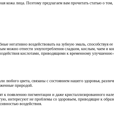
ьная кожа лица. Поэтому предлагаем вам прочитать статью о том,
ные негативно воздействовать на зубную эмаль, способствуя е
вным можно отнести злоупотребления сладким, кислым, чаем и к
оздействия кислотами, приводящими к временному улучшению с 
ли любого цвета, связаны с состоянием нашего здоровья, разли
ложенные природой.
ят к появлению пигментации и даже кристаллизированного налета
стую, интересуют не проблемы со здоровьем, приводящие к образ
нсивностью воздействия.