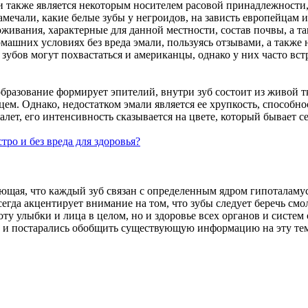
 также является некоторым носителем расовой принадлежности, 
мечали, какие белые зубы у негроидов, на зависть европейцам и
оживания, характерные для данной местности, состав почвы, а т
домашних условиях без вреда эмали, пользуясь отзывами, а такж
зубов могут похвастаться и американцы, однако у них часто вст
образование формирует эпителий, внутри зуб состоит из живой тк
ем. Однако, недостатком эмали является ее хрупкость, способно
ет, его интенсивность сказывается на цвете, который бывает 
ро и без вреда для здоровья?
дающая, что каждый зуб связан с определенным ядром гипоталаму
егда акцентирует внимание на том, что зубы следует беречь смол
оту улыбки и лица в целом, но и здоровье всех органов и систем
ы и постарались обобщить существующую информацию на эту тем