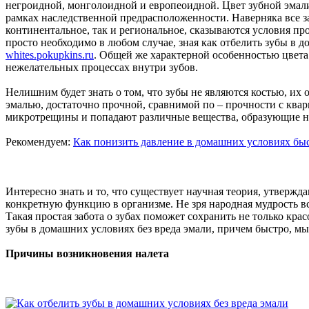
негроидной, монголоидной и европеоидной. Цвет зубной эмали
рамках наследственной предрасположенности. Наверняка все за
континентальное, так и региональное, сказываются условия пр
просто необходимо в любом случае, зная как отбелить зубы в 
whites.pokupkins.ru
. Общей же характерной особенностью цвета 
нежелательных процессах внутри зубов.
Нелишним будет знать о том, что зубы не являются костью, их 
эмалью, достаточно прочной, сравнимой по – прочности с кварц
микротрещины и попадают различные вещества, образующие нал
Рекомендуем:
Как понизить давление в домашних условиях быст
Интересно знать и то, что существует научная теория, утверж
конкретную функцию в организме. Не зря народная мудрость вс
Такая простая забота о зубах поможет сохранить не только крас
зубы в домашних условиях без вреда эмали, причем быстро, м
Причины возникновения налета