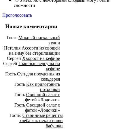
Умею, но с некоторыми блюдами могут быть
сложности
Проголосовать
Новые комментарии
Гость
Мокрый пасхальный
кулич
Наталия
Ассорти из овощей
на зиму без стерилизации
Сергей
Хворост на кефире
Сергей
Пышные вергуны на
кефире
Гость
Суп для похудения из
сельдерея
Гость
Как приготовить
потрошки
Гость
Овощной салат с
фетой «Лодочки»
Гость
Овощной салат с
фетой «Лодочки»
Гость:
Старинные рецепты
хлеба как пекли наши
бабушки