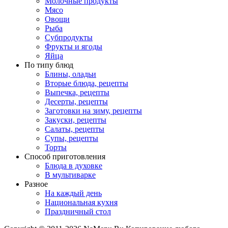
Молочные продукты
Мясо
Овощи
Рыба
Субпродукты
Фрукты и ягоды
Яйца
По типу блюд
Блины, оладьи
Вторые блюда, рецепты
Выпечка, рецепты
Десерты, рецепты
Заготовки на зиму, рецепты
Закуски, рецепты
Салаты, рецепты
Супы, рецепты
Торты
Способ приготовления
Блюда в духовке
В мультиварке
Разное
На каждый день
Национальная кухня
Праздничный стол