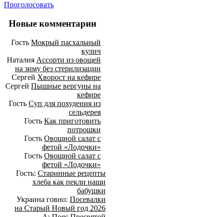
Проголосовать
Новые комментарии
Гость
Мокрый пасхальный
кулич
Наталия
Ассорти из овощей
на зиму без стерилизации
Сергей
Хворост на кефире
Сергей
Пышные вергуны на
кефире
Гость
Суп для похудения из
сельдерея
Гость
Как приготовить
потрошки
Гость
Овощной салат с
фетой «Лодочки»
Гость
Овощной салат с
фетой «Лодочки»
Гость:
Старинные рецепты
хлеба как пекли наши
бабушки
Украина говно:
Посевалки
на Старый Новый год 2026
А:
Пояс Пресвятой