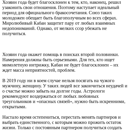
Хозяин года будет благосклонен к тем, кто, наконец, решил
узаконить свои отношения. Поэтому наступает идеальный
период для официального бракосочетания. Союз таких
молодожен обещает быть благополучным во всех сферах.
Миролюбивый Кабан защитит пару от любых взаимных
недопониманий. Однако, от мелких ссор убежать не
получиться.
Хозяин года окажет помощь в поисках второй половинки.
Намерения должны быть серьезными. Для тех, кто ищет
мимолетную интрижку, Кабан не будет благосклонен – их
ждет масса неприятностей, проблем.
В 2019 году ни в коем случае нельзя посягать на чужого
мужчину, женщину. У таких людей все закончиться неудачей и
о счастье можно забыть на долгие годы. Астрологи
рекомендуют воздержаться от любых любовных
треугольников и «опасных связей», нужно быть искренними,
открытыми.
Настало время остепениться, перестать менять партнеров и
выбрать единственного, с которым можно прожить остаток
жизни. Только с постоянным партнером получиться создать