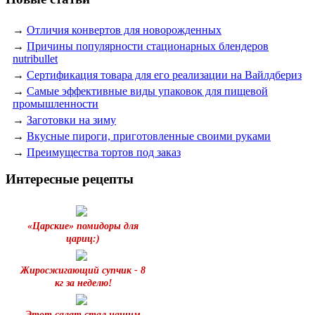
→
Отличия конвертов для новорожденных
→
Причины популярности стационарных блендеров
nutribullet
→
Сертификация товара для его реализации на Вайлдбериз
→
Самые эффективные виды упаковок для пищевой
промышленности
→
Заготовки на зиму
→
Вкусные пироги, приготовленные своими руками
→
Преимущества тортов под заказ
Интересные рецепты
«Царские» помидоры для
цариц:)
Жиросжигающий супчик - 8
кг за неделю!
Этот салат стал нашим