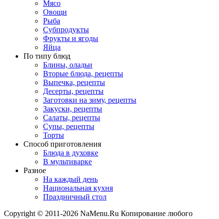
Мясо
Овощи
Рыба
Субпродукты
Фрукты и ягоды
Яйца
По типу блюд
Блины, оладьи
Вторые блюда, рецепты
Выпечка, рецепты
Десерты, рецепты
Заготовки на зиму, рецепты
Закуски, рецепты
Салаты, рецепты
Супы, рецепты
Торты
Способ приготовления
Блюда в духовке
В мультиварке
Разное
На каждый день
Национальная кухня
Праздничный стол
Copyright © 2011-2026 NaMenu.Ru Копирование любого