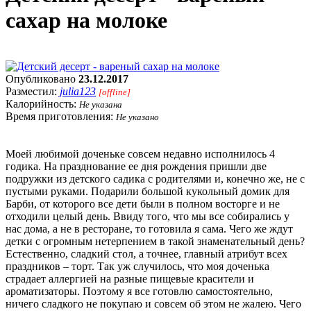
сахар на молоке
Опубликовано
23.12.2017
Разместил:
julia123
[offline]
Калорийность:
Не указана
Время приготовления:
Не указано
Моей любимой доченьке совсем недавно исполнилось 4
годика. На празднование ее дня рождения пришли две
подружки из детского садика с родителями и, конечно же, не с
пустыми руками. Подарили большой кукольный домик для
Барби, от которого все дети были в полном восторге и не
отходили целый день. Ввиду того, что мы все собирались у
нас дома, а не в ресторане, то готовила я сама. Чего же ждут
детки с огромным нетерпением в такой знаменательный день?
Естественно, сладкий стол, а точнее, главный атрибут всех
праздников – торт. Так уж случилось, что моя доченька
страдает аллергией на разные пищевые красители и
ароматизаторы. Поэтому я все готовлю самостоятельно,
ничего сладкого не покупаю и совсем об этом не жалею. Чего