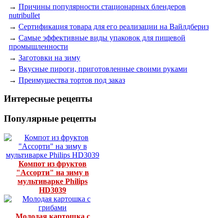
→
Причины популярности стационарных блендеров
nutribullet
→
Сертификация товара для его реализации на Вайлдбериз
→
Самые эффективные виды упаковок для пищевой
промышленности
→
Заготовки на зиму
→
Вкусные пироги, приготовленные своими руками
→
Преимущества тортов под заказ
Интересные рецепты
Популярные рецепты
Компот из фруктов
"Ассорти" на зиму в
мультиварке Philips
HD3039
Молодая картошка с