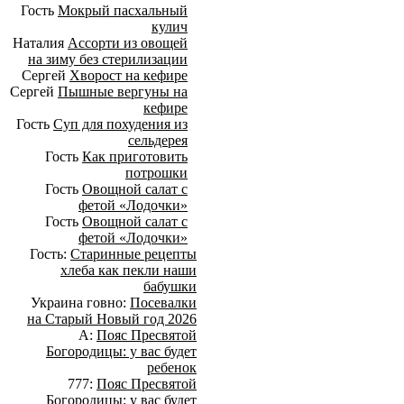
Гость
Мокрый пасхальный
кулич
Наталия
Ассорти из овощей
на зиму без стерилизации
Сергей
Хворост на кефире
Сергей
Пышные вергуны на
кефире
Гость
Суп для похудения из
сельдерея
Гость
Как приготовить
потрошки
Гость
Овощной салат с
фетой «Лодочки»
Гость
Овощной салат с
фетой «Лодочки»
Гость:
Старинные рецепты
хлеба как пекли наши
бабушки
Украина говно:
Посевалки
на Старый Новый год 2026
А:
Пояс Пресвятой
Богородицы: у вас будет
ребенок
777:
Пояс Пресвятой
Богородицы: у вас будет