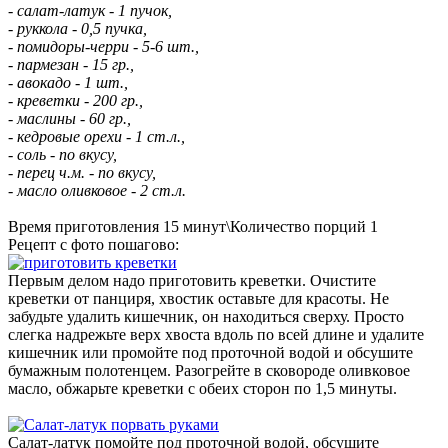
- салат-латук - 1 пучок,
- руккола - 0,5 пучка,
- помидоры-черри - 5-6 шт.,
- пармезан - 15 гр.,
- авокадо - 1 шт.,
- креветки - 200 гр.,
- маслины - 60 гр.,
- кедровые орехи - 1 ст.л.,
- соль - по вкусу,
- перец ч.м. - по вкусу,
- масло оливковое - 2 ст.л.
Время приготовления 15 минут\Количество порций 1
Рецепт с фото пошагово:
Первым делом надо приготовить креветки. Очистите
креветки от панциря, хвостик оставьте для красоты. Не
забудьте удалить кишечник, он находиться сверху. Просто
слегка надрежьте верх хвоста вдоль по всей длине и удалите
кишечник или промойте под проточной водой и обсушите
бумажным полотенцем. Разогрейте в сковороде оливковое
масло, обжарьте креветки с обеих сторон по 1,5 минуты.
Салат-латук помойте под проточной водой, обсушите