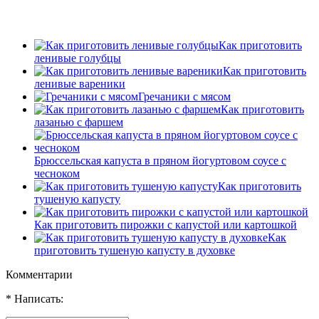
Как приготовить
ленивые голубцы
Как приготовить
ленивые вареники
Гречаники с мясом
Как приготовить
лазанью с фаршем
Брюссельская капуста в пряном йогуртовом соусе с
чесноком
Как приготовить
тушеную капусту
Как приготовить пирожки с капустой или картошкой
Как
приготовить тушеную капусту в духовке
Комментарии
* Написать: