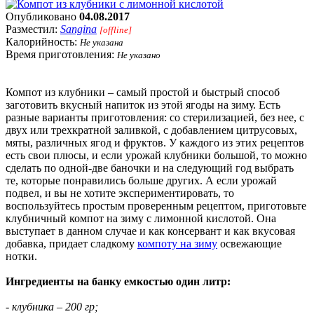
Опубликовано
04.08.2017
Разместил:
Sangina
[offline]
Калорийность:
Не указана
Время приготовления:
Не указано
Компот из клубники – самый простой и быстрый способ
заготовить вкусный напиток из этой ягоды на зиму. Есть
разные варианты приготовления: со стерилизацией, без нее, с
двух или трехкратной заливкой, с добавлением цитрусовых,
мяты, различных ягод и фруктов. У каждого из этих рецептов
есть свои плюсы, и если урожай клубники большой, то можно
сделать по одной-две баночки и на следующий год выбрать
те, которые понравились больше других. А если урожай
подвел, и вы не хотите экспериментировать, то
воспользуйтесь простым проверенным рецептом, приготовьте
клубничный компот на зиму с лимонной кислотой. Она
выступает в данном случае и как консервант и как вкусовая
добавка, придает сладкому
компоту на зиму
освежающие
нотки.
Ингредиенты на банку емкостью один литр:
- клубника – 200 гр;