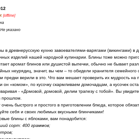
012
к
[offline]
на
:
Не указано
ы в древнерусскую кухню завоевателями-варягами (викингами) в д
чных изделий нашей народной кулинарии. Блины тоже можно пригот
итает аромат блинов или душистой выпечки, обычно не бывает разл
ейных неурядиц, значит, вы чем – то обидели хранителя семейного 
и предки верили в это. Что вам мешает проверить их мудрость на п
и он «комом», по кусочку скармливаем домочадцам, а кусочек ост
варивая - «Домовой, домовой, делим трапезу с тобой». Вы увидите
в прошлом.
очень быстрого и простого в приготовлении блюда, которое обяза
уйте себя и своих любимых вкусными блинчиками!
овые блины с яблоками, вам понадобится:
ший сорт: 400 граммов;
итров;