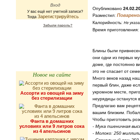
Опубликовано
24.02.2
У вас ещё нет учетной записи?
Поварено
Разместил:
Зарегистрируйтесь
Тогда
Калорийность:
Не указа
Забыли пароль?
Время приготовления
Калькулятор
калорийности
Блины были привнесен
они одни из первых му
доме, где постоянно в
это не спасает от сем
Новое на сайте
Много веков назад наш
первый блин, даже есл
укромном месте, приго
Ассорти из овощей на зиму
без стерилизации
неурядицы останутся 
Предлагаю вам рецепт 
вашим близким. Побал
Чтобы приготовить роз
Фанта в домашних
условиях или 9 литров сока
- Мука пшеничная выс
из 4 апельсинов
- Молоко: 250 миллил