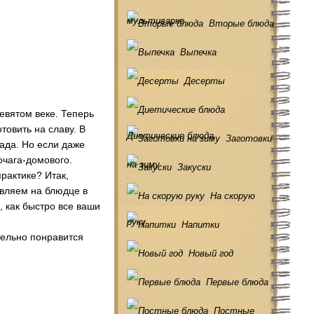
мультиварке
Вторые блюда
Выпечка
Десерты
евятом веке. Теперь
овить на славу. В
Диетические блюда
Заготовки
ада. Но если даже
очага-домового.
на зиму
Закуски
рактике? Итак,
авляем на блюдце в
На скорую
, как быстро все ваши
руку
Напитки
тельно понравится
Новый год
Первые блюда
Постные