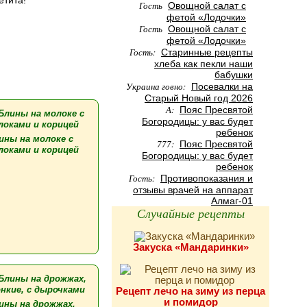
етита!
Гость
Овощной салат с
фетой «Лодочки»
Гость
Овощной салат с
фетой «Лодочки»
Гость:
Старинные рецепты
хлеба как пекли наши
бабушки
Украина говно:
Посевалки на
Старый Новый год 2026
А:
Пояс Пресвятой
Богородицы: у вас будет
ребенок
ины на молоке с
777:
Пояс Пресвятой
локами и корицей
Богородицы: у вас будет
ребенок
Гость:
Противопоказания и
отзывы врачей на аппарат
Алмаг-01
Случайные рецепты
Закуска «Мандаринки»
Рецепт лечо на зиму из перца
и помидор
ины на дрожжах,