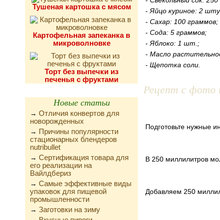
- Свекольный сок: 25
Тушеная картошка с мясом
- Яйцо куриное: 2 шту
- Сахар: 100 граммов;
- Сода: 5 граммов;
Картофельная запеканка в
микроволновке
- Яблоко: 1 шт.;
- Масло растительное
- Щепотка соли.
Торт без выпечки из
печенья с фруктами
Рецепт с фото 
Новые статьи
Отличия конвертов для
→
новорожденных
Подготовьте нужные ин
Причины популярности
→
стационарных блендеров
nutribullet
Сертификация товара для
→
В 250 миллилитров мо
его реализации на
Вайлдбериз
Самые эффективные виды
→
упаковок для пищевой
Добавляем 250 миллили
промышленности
Заготовки на зиму
→
Вкусные пироги,