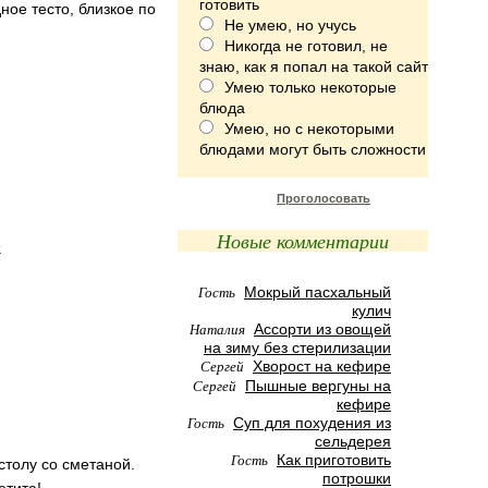
готовить
ое тесто, близкое по
Не умею, но учусь
Никогда не готовил, не
знаю, как я попал на такой сайт
Умею только некоторые
блюда
Умею, но с некоторыми
блюдами могут быть сложности
Проголосовать
Новые комментарии
.
Гость
Мокрый пасхальный
кулич
Наталия
Ассорти из овощей
на зиму без стерилизации
Сергей
Хворост на кефире
Сергей
Пышные вергуны на
кефире
Гость
Суп для похудения из
сельдерея
Гость
Как приготовить
столу со сметаной.
потрошки