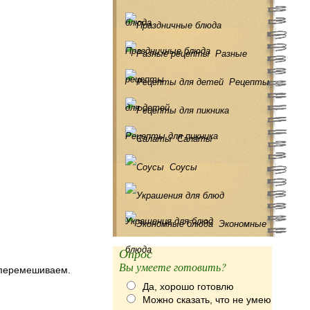
блюда
Праздничные блюда
Разные
рецепты
Рецепты
для детей
Рецепты для пикника
Салаты
Соусы
Украшения для блюд
Экономные
блюда
Опрос
Вы умеете готовить?
, перемешиваем.
Да, хорошо готовлю
Можно сказать, что не умею