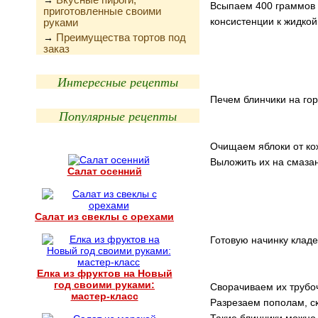
→
Всыпаем 400 граммов м
приготовленные своими
консистенции к жидкой
руками
Преимущества тортов под
→
заказ
Интересные рецепты
Печем блинчики на гор
Популярные рецепты
Очищаем яблоки от ко
Выложить их на смаза
Салат осенний
Салат из свеклы с орехами
Готовую начинку кладе
Елка из фруктов на Новый
год своими руками:
Сворачиваем их трубо
мастер-класс
Разрезаем пополам, ск