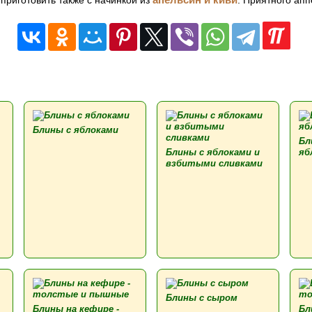
приготовить также с начинкой из
. Приятного апп
Блины с яблоками
Бл
Блины с яблоками и
яб
взбитыми сливками
Блины с сыром
Блины на кефире -
Бл