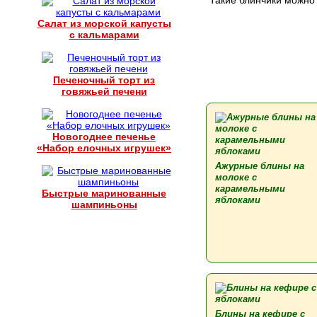
Такие блинчики можно 
Салат из морской капусты
с кальмарами
Печеночный торт из
говяжьей печени
Новогоднее печенье
«Набор елочных игрушек»
Ажурные блины на
молоке c
карамельными
Быстрые маринованные
яблоками
шампиньоны
Блины на кефире с