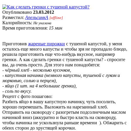
Опубликовано
23.03.2012
Разместил:
АпельсинкА
[offline]
Калорийность:
Не указана
Время приготовления:
15 мин
Приготовив
жареные пирожки
с тушеной капустой, у меня
осталось еще много капусты и чтобы зря не пропадало блюдо,
решила приготовить еще что-нибудь вкусное, например
гренки. А как сделать гренки с тушеной капусты? - спросите
вы, да очень просто. Для этого нам понадобятся:
- чёрный хлеб - несколько кусочков,
- капустная начинка (немного капусты, тушеной с луком и
морковью, солью и перцем),
- яйцо (1 шт. на 4 небольшие гренки),
- соль по вкусу.
Рецепт с фото пошагово:
Разбить яйцо в вашу капустную начинку, чуть посолить,
хорошо перемешать. Выложить на нарезанный хлеб.
Отправить на сковороду с разогретым подсолнечным маслом
начинкой вниз (аккуратно и быстро класть на сковороду,
чтобы начинка не ускользнула раньше времени
). Обжарить с
обеих сторон до хрустящей корочки.