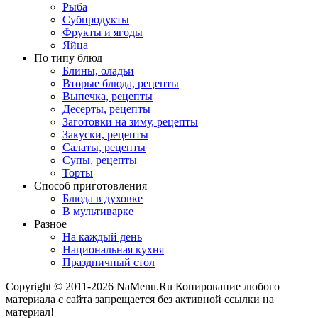
Рыба
Субпродукты
Фрукты и ягоды
Яйца
По типу блюд
Блины, оладьи
Вторые блюда, рецепты
Выпечка, рецепты
Десерты, рецепты
Заготовки на зиму, рецепты
Закуски, рецепты
Салаты, рецепты
Супы, рецепты
Торты
Способ приготовления
Блюда в духовке
В мультиварке
Разное
На каждый день
Национальная кухня
Праздничный стол
Copyright © 2011-2026 NaMenu.Ru Копирование любого
материала с сайта запрещается без активной ссылки на
материал!