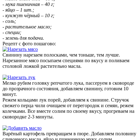
- мука пшеничная – 40 г;
- яйцо – 1 шт.;
- кунжут чёрный – 10 г;
- соль;
- растительное масло;
- специи;
- зелень для подачи.
Рецепт с фото пошагово:
Свинину нарезаем полосками, чем тоньше, тем лучше.
Нарезанное мясо посыпаем специями по вкусу и поливаем
столовой ложкой растительно масла.
Мелко рубим головку репчатого лука, пассеруем в сковороде
до прозрачного состояния, добавляем свинину, готовим 10
минут.
Режем кольцами лук порей, добавляем к свинине. Стручок
свежего перца чили очищаем от перегородок и семян, режем
колечками. Все вместе солим по своему вкусу, прогреваем на
сковородке 2-3 минуты.
Варёный картофель превращаем в пюре. Добавляем половину
сливочного масла, яйцо и пшеничную муку, солим.