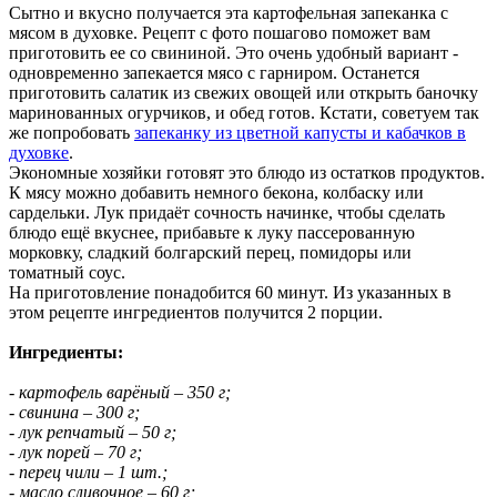
Сытно и вкусно получается эта картофельная запеканка с
мясом в духовке. Рецепт с фото пошагово поможет вам
приготовить ее со свининой. Это очень удобный вариант -
одновременно запекается мясо с гарниром. Останется
приготовить салатик из свежих овощей или открыть баночку
маринованных огурчиков, и обед готов. Кстати, советуем так
же попробовать
запеканку из цветной капусты и кабачков в
духовке
.
Экономные хозяйки готовят это блюдо из остатков продуктов.
К мясу можно добавить немного бекона, колбаску или
сардельки. Лук придаёт сочность начинке, чтобы сделать
блюдо ещё вкуснее, прибавьте к луку пассерованную
морковку, сладкий болгарский перец, помидоры или
томатный соус.
На приготовление понадобится 60 минут. Из указанных в
этом рецепте ингредиентов получится 2 порции.
Ингредиенты:
- картофель варёный – 350 г;
- свинина – 300 г;
- лук репчатый – 50 г;
- лук порей – 70 г;
- перец чили – 1 шт.;
- масло сливочное – 60 г;