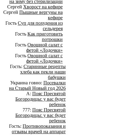
на зиму без стерилизации
Сергей
Хворост на кефире
Сергей
Пышные вергуны на
кефире
Гость
Суп для похудения из
сельдерея
Гость
Как приготовить
потрошки
Гость
Овощной салат с
фетой «Лодочки»
Гость
Овощной салат с
фетой «Лодочки»
Гость:
Старинные рецепты
хлеба как пекли наши
бабушки
Украина говно:
Посевалки
на Старый Новый год 2026
А:
Пояс Пресвятой
Богородицы: у вас будет
ребенок
777:
Пояс Пресвятой
Богородицы: у вас будет
ребенок
Гость:
Противопоказания и
отзывы врачей на аппарат