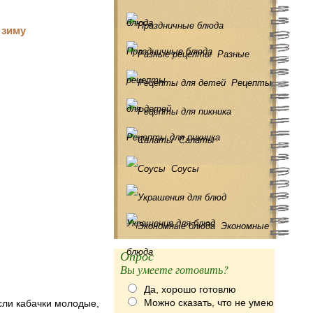
блюда
Праздничные блюда
Разные
рецепты
Рецепты
для детей
Рецепты для пикника
Салаты
Соусы
Украшения для блюд
Экономные
блюда
Опрос
Вы умеете готовить?
Да, хорошо готовлю
Можно сказать, что не умею
сли кабачки молодые,