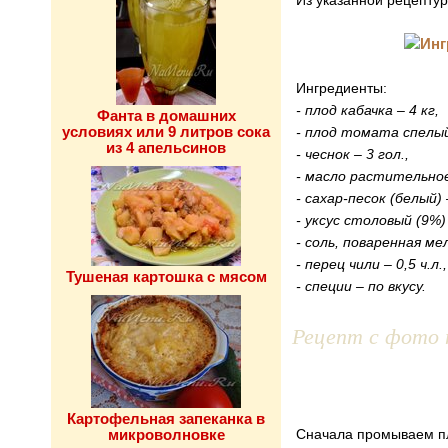
Из указанной рецептур
Ингредиенты:
- плод кабачка – 4 кг,
Фанта в домашних
условиях или 9 литров сока
- плод томата спелый 
из 4 апельсинов
- чеснок – 3 гол.,
- масло растительное
- сахар-песок (белый) 
- уксус столовый (9%)
- соль, поваренная ме
- перец чили – 0,5 ч.л.,
Тушеная картошка с мясом
- специи – по вкусу.
Рецепт с фото 
Картофельная запеканка в
микроволновке
Сначала промываем пл