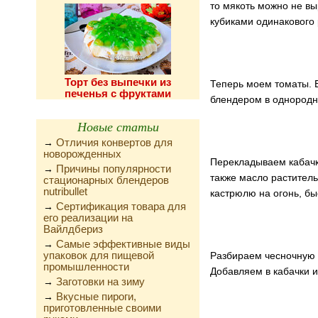
то мякоть можно не вы
кубиками одинакового
Торт без выпечки из
Теперь моем томаты. 
печенья с фруктами
блендером в однородн
Новые статьи
Отличия конвертов для
→
новорожденных
Перекладываем кабачк
Причины популярности
→
также масло раститель
стационарных блендеров
nutribullet
кастрюлю на огонь, бы
Сертификация товара для
→
его реализации на
Вайлдбериз
Самые эффективные виды
→
упаковок для пищевой
Разбираем чесночную 
промышленности
Добавляем в кабачки 
Заготовки на зиму
→
Вкусные пироги,
→
приготовленные своими