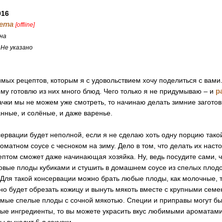
016
ета
[offline]
на
:
Не указано
мых рецептов, которым я с удовольствием хочу поделиться с вами
р
му готовлю из них много блюд. Чего только я не придумываю – и
абачки мы не можем уже смотреть, то начинаю делать зимние заготов
нные, и солёные, и даже варенье.
ервации будет неполной, если я не сделаю хоть одну порцию тако
 томатном соусе с чесноком на зиму. Дело в том, что делать их насто
ептом сможет даже начинающая хозяйка. Ну, ведь посудите сами, ч
овые плоды кубиками и стушить в домашнем соусе из спелых плодо
Для такой консервации можно брать любые плоды, как молочные, т
о будет обрезать кожицу и вынуть мякоть вместе с крупными семе
амые спелые плоды с сочной мякотью. Специи и приправы могут бы
вые ингредиенты, то вы можете украсить вкус любимыми ароматами