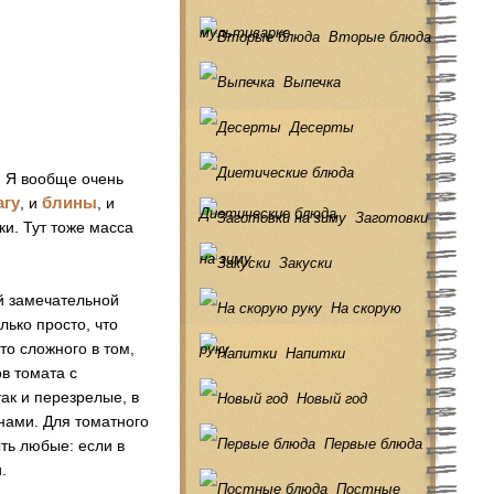
мультиварке
Вторые блюда
Выпечка
Десерты
. Я вообще очень
агу
блины
, и
, и
Диетические блюда
Заготовки
ки. Тут тоже масса
на зиму
Закуски
й замечательной
На скорую
лько просто, что
то сложного в том,
руку
Напитки
в томата с
ак и перезрелые, в
Новый год
нами. Для томатного
Первые блюда
ть любые: если в
.
Постные