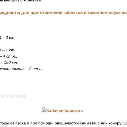
ы выходит 6 л закуски.
– 3 кг,
 – 1 ст.,
– 4 ст.л.,
 – 150 мл,
лкого помола – 2 ст.л.,
пошагово:
оды от песка и при помощи овощечистки снимаем с них кожуру. Е