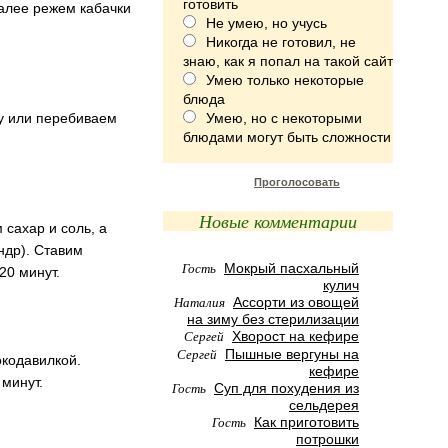
готовить
Далее режем кабачки
Не умею, но учусь
Никогда не готовил, не
знаю, как я попал на такой сайт
Умею только некоторые
блюда
ку или перебиваем
Умею, но с некоторыми
блюдами могут быть сложности
Проголосовать
Новые комментарии
сахар и соль, а
ндр). Ставим
Гость
Мокрый пасхальный
20 минут.
кулич
Наталия
Ассорти из овощей
на зиму без стерилизации
Сергей
Хворост на кефире
Сергей
Пышные вергуны на
окодавилкой.
кефире
минут.
Гость
Суп для похудения из
сельдерея
Гость
Как приготовить
потрошки