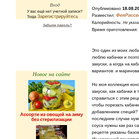
Опубликовано
18.08.2
У вас ещё нет учетной записи?
ФеяРассв
Разместил:
Зарегистрируйтесь
Тогда
Калорийность:
Не указа
Забыли пароль?
Время приготовления
Калькулятор
калорийности
Это один из моих люби
люблю кабачки и поэто
закуски, а когда на к
вариантов: и маринова
Новое на сайте
Но моя коллекция конс
закуски, как кабачки в
справиться с этим рец
чтобы порезать кабачк
добавлением специй? 
Ассорти из овощей на зиму
последнем случае нужн
без стерилизации
соуса нужны как раз с
рецепте указаны базо