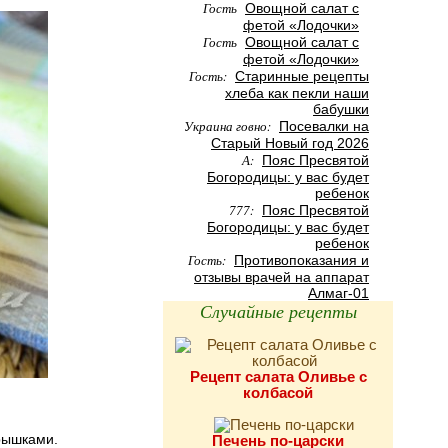
Гость
Овощной салат с
фетой «Лодочки»
Гость
Овощной салат с
фетой «Лодочки»
Гость:
Старинные рецепты
хлеба как пекли наши
бабушки
Украина говно:
Посевалки на
Старый Новый год 2026
А:
Пояс Пресвятой
Богородицы: у вас будет
ребенок
777:
Пояс Пресвятой
Богородицы: у вас будет
ребенок
Гость:
Противопоказания и
отзывы врачей на аппарат
Алмаг-01
Случайные рецепты
Рецепт салата Оливье с
колбасой
рышками.
Печень по-царски