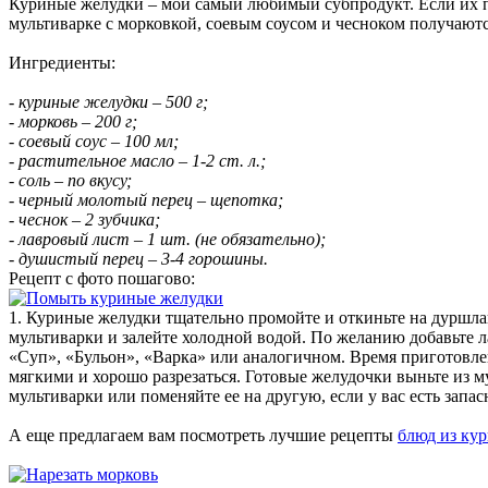
Куриные желудки – мой самый любимый субпродукт. Если их 
мультиварке с морковкой, соевым соусом и чесноком получаютс
Ингредиенты:
- куриные желудки – 500 г;
- морковь – 200 г;
- соевый соус – 100 мл;
- растительное масло – 1-2 ст. л.;
- соль – по вкусу;
- черный молотый перец – щепотка;
- чеснок – 2 зубчика;
- лавровый лист – 1 шт. (не обязательно);
- душистый перец – 3-4 горошины.
Рецепт с фото пошагово:
1. Куриные желудки тщательно промойте и откиньте на дуршлаг
мультиварки и залейте холодной водой. По желанию добавьте л
«Суп», «Бульон», «Варка» или аналогичном. Время приготовл
мягкими и хорошо разрезаться. Готовые желудочки выньте из м
мультиварки или поменяйте ее на другую, если у вас есть запа
А еще предлагаем вам посмотреть лучшие рецепты
блюд из ку