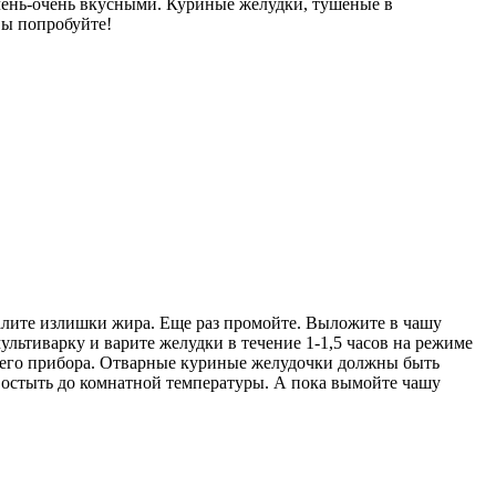
ень-очень вкусными. Куриные желудки, тушеные в
вы попробуйте!
далите излишки жира. Еще раз промойте. Выложите в чашу
льтиварку и варите желудки в течение 1-1,5 часов на режиме
шего прибора. Отварные куриные желудочки должны быть
м остыть до комнатной температуры. А пока вымойте чашу