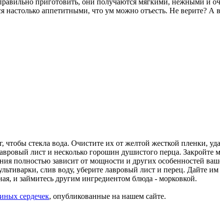
правильно приготовить, они получаются мягкими, нежными и оч
я настолько аппетитными, что ум можно отъесть. Не верите? А 
, чтобы стекла вода. Очистите их от желтой жесткой пленки, у
авровый лист и несколько горошин душистого перца. Закройте му
ения полностью зависит от мощности и других особенностей ва
ультиварки, слив воду, уберите лавровый лист и перец. Дайте и
сная, и займитесь другим ингредиентом блюда - морковкой.
риных сердечек
, опубликованные на нашем сайте.