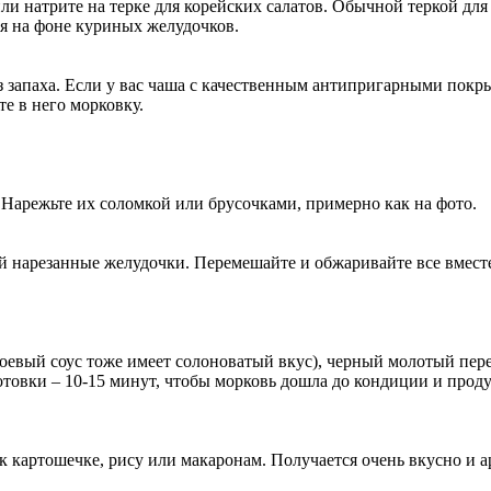
или натрите на терке для корейских салатов. Обычной теркой дл
ся на фоне куриных желудочков.
з запаха. Если у вас чаша с качественным антипригарными покр
е в него морковку.
. Нарежьте их соломкой или брусочками, примерно как на фото.
ней нарезанные желудочки. Перемешайте и обжаривайте все вмест
о соевый соус тоже имеет солоноватый вкус), черный молотый пе
товки – 10-15 минут, чтобы морковь дошла до кондиции и прод
 картошечке, рису или макаронам. Получается очень вкусно и а