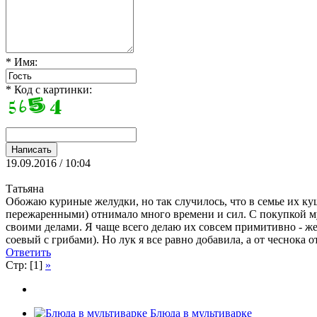
* Имя:
* Код с картинки:
19.09.2016 / 10:04
Татьяна
Обожаю куриные желудки, но так случилось, что в семье их к
пережаренными) отнимало много времени и сил. С покупкой му
своими делами. Я чаще всего делаю их совсем примитивно - жел
соевый с грибами). Но лук я все равно добавила, а от чеснока о
Ответить
Стр: [1]
»
Блюда в мультиварке