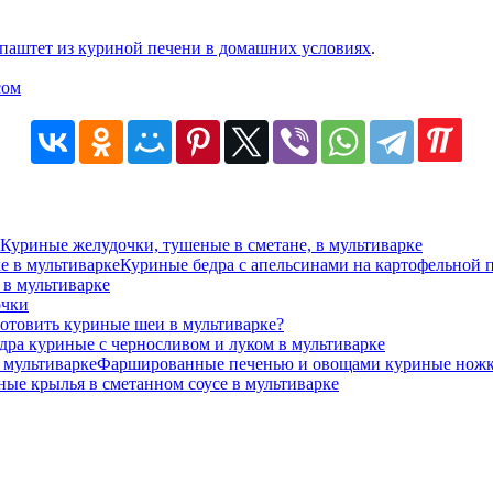
паштет из куриной печени в домашних условиях
.
Куриные желудочки, тушеные в сметане, в мультиварке
Куриные бедра с апельсинами на картофельной 
в мультиварке
очки
отовить куриные шеи в мультиварке?
дра куриные с черносливом и луком в мультиварке
Фаршированные печенью и овощами куриные ножки
ые крылья в сметанном соусе в мультиварке