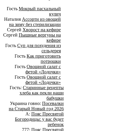
Гость
Мокрый пасхальный
кулич
Наталия
Ассорти из овощей
на зиму без стерилизации
Сергей
Хворост на кефире
Сергей
Пышные вергуны на
кефире
Гость
Суп для похудения из
сельдерея
Гость
Как приготовить
потрошки
Гость
Овощной салат с
фетой «Лодочки»
Гость
Овощной салат с
фетой «Лодочки»
Гость:
Старинные рецепты
хлеба как пекли наши
бабушки
Украина говно:
Посевалки
на Старый Новый год 2026
А:
Пояс Пресвятой
Богородицы: у вас будет
ребенок
777:
Пояс Пресвятой