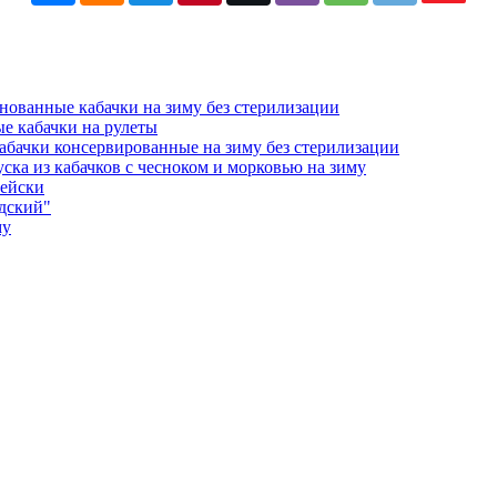
ованные кабачки на зиму без стерилизации
е кабачки на рулеты
абачки консервированные на зиму без стерилизации
уска из кабачков с чесноком и морковью на зиму
рейски
едский"
му