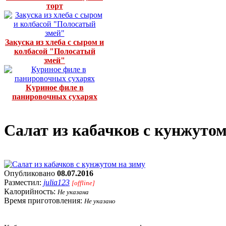
торт
Закуска из хлеба с сыром и
колбасой "Полосатый
змей"
Куриное филе в
панировочных сухарях
Салат из кабачков с кунжутом
Опубликовано
08.07.2016
Разместил:
julia123
[offline]
Калорийность:
Не указана
Время приготовления:
Не указано