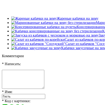
Жареные кабачки на зиму
Марин
Консервированны
К
Зак
Салат из кабачков по-ко
Салат из кабачков "Сос
Кабачки закусочные на зи
Комментарии
* Написать:
* Имя:
* Код с картинки: