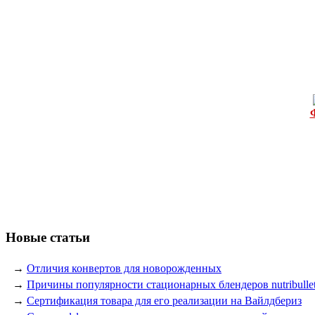
Новые статьи
→
Отличия конвертов для новорожденных
→
Причины популярности стационарных блендеров nutribulle
→
Сертификация товара для его реализации на Вайлдбериз