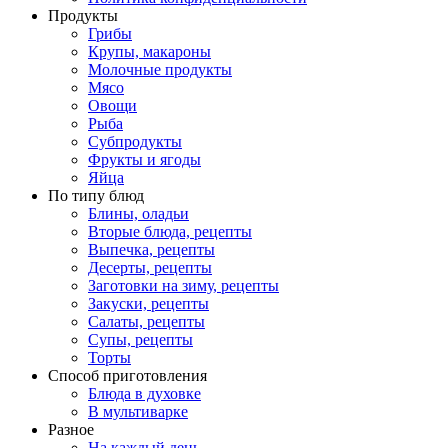
Продукты
Грибы
Крупы, макароны
Молочные продукты
Мясо
Овощи
Рыба
Субпродукты
Фрукты и ягоды
Яйца
По типу блюд
Блины, оладьи
Вторые блюда, рецепты
Выпечка, рецепты
Десерты, рецепты
Заготовки на зиму, рецепты
Закуски, рецепты
Салаты, рецепты
Супы, рецепты
Торты
Способ приготовления
Блюда в духовке
В мультиварке
Разное
На каждый день