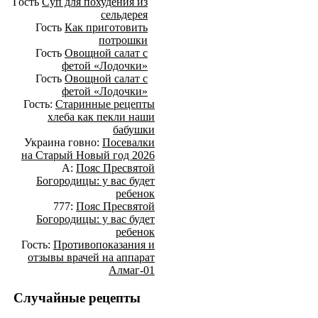
Гость
Суп для похудения из
сельдерея
Гость
Как приготовить
потрошки
Гость
Овощной салат с
фетой «Лодочки»
Гость
Овощной салат с
фетой «Лодочки»
Гость:
Старинные рецепты
хлеба как пекли наши
бабушки
Украина говно:
Посевалки
на Старый Новый год 2026
А:
Пояс Пресвятой
Богородицы: у вас будет
ребенок
777:
Пояс Пресвятой
Богородицы: у вас будет
ребенок
Гость:
Противопоказания и
отзывы врачей на аппарат
Алмаг-01
Случайные рецепты