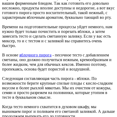
вашим фирменным блюдом. Так как готовить его довольно
несложно, продукты вполне доступны и недорогие, а вот вкус
готового пирога просто восхитительный, такой нежный, с
характерным яблочным ароматом, буквально тающий во рту.
Времени на подготовительные процессы уйдет немного, нам
нужно будет только почистить и порезать яблоки, а затем
замесить тесто и сделать сметанную заливку. Если у вас есть
миксер, то и с тестом и с заливкой вы справитесь очень
быстро.
В основе
яблочного пирога
- песочное тесто с добавлением
сметаны, оно должно получиться нежным, кремообразным и
более жидким, чем для обычных кексов. Именно поэтому,
пропекаясь, основа будет пористой и воздушной.
Следующая составляющая часть пирога - яблоки. По
возможности берите крупные спелые плоды с кисло-сладким
вкусом и более рыхлой мякотью. Мы их очистим от кожуры,
семян и просто разрежем на половинки, которые утопим в
тесте в буквальном смысле.
Когда тесто немного схватится в духовом шкафу, мы
вынимаем пирог и поливаем его сметаной заливкой. А дальше
продолжаем выпекать его до готовности.