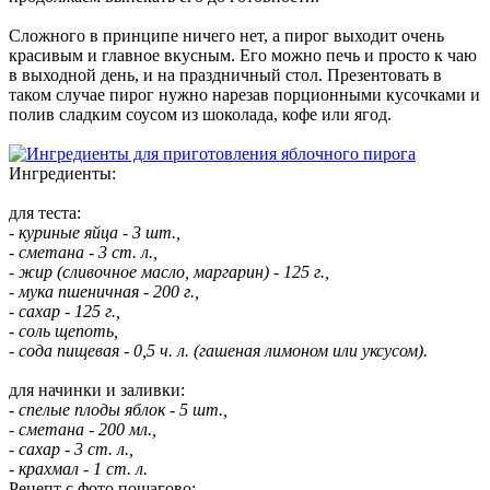
Сложного в принципе ничего нет, а пирог выходит очень
красивым и главное вкусным. Его можно печь и просто к чаю
в выходной день, и на праздничный стол. Презентовать в
таком случае пирог нужно нарезав порционными кусочками и
полив сладким соусом из шоколада, кофе или ягод.
Ингредиенты:
для теста:
- куриные яйца - 3 шт.,
- сметана - 3 ст. л.,
- жир (сливочное масло, маргарин) - 125 г.,
- мука пшеничная - 200 г.,
- сахар - 125 г.,
- соль щепоть,
- сода пищевая - 0,5 ч. л. (гашеная лимоном или уксусом).
для начинки и заливки:
- спелые плоды яблок - 5 шт.,
- сметана - 200 мл.,
- сахар - 3 ст. л.,
- крахмал - 1 ст. л.
Рецепт с фото пошагово: