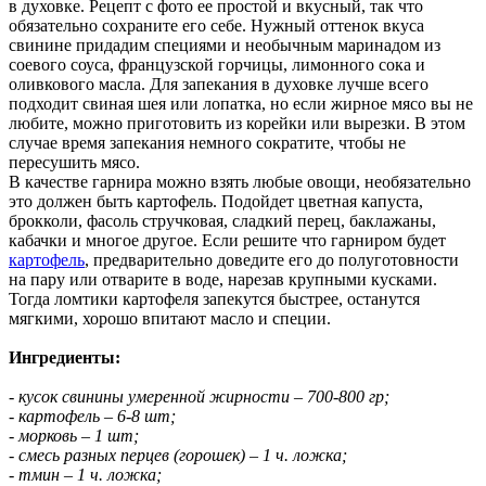
в духовке. Рецепт с фото ее простой и вкусный, так что
обязательно сохраните его себе. Нужный оттенок вкуса
свинине придадим специями и необычным маринадом из
соевого соуса, французской горчицы, лимонного сока и
оливкового масла. Для запекания в духовке лучше всего
подходит свиная шея или лопатка, но если жирное мясо вы не
любите, можно приготовить из корейки или вырезки. В этом
случае время запекания немного сократите, чтобы не
пересушить мясо.
В качестве гарнира можно взять любые овощи, необязательно
это должен быть картофель. Подойдет цветная капуста,
брокколи, фасоль стручковая, сладкий перец, баклажаны,
кабачки и многое другое. Если решите что гарниром будет
картофель
, предварительно доведите его до полуготовности
на пару или отварите в воде, нарезав крупными кусками.
Тогда ломтики картофеля запекутся быстрее, останутся
мягкими, хорошо впитают масло и специи.
Ингредиенты:
- кусок свинины умеренной жирности – 700-800 гр;
- картофель – 6-8 шт;
- морковь – 1 шт;
- смесь разных перцев (горошек) – 1 ч. ложка;
- тмин – 1 ч. ложка;