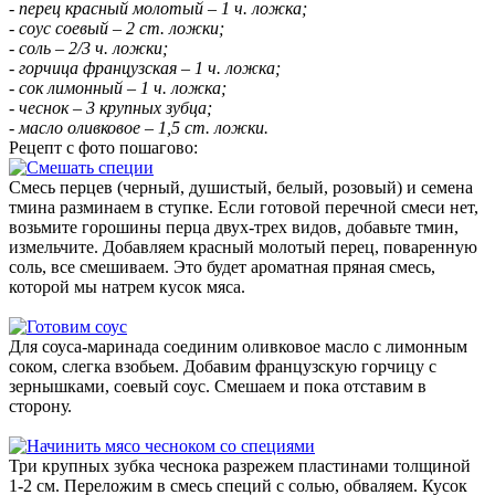
- перец красный молотый – 1 ч. ложка;
- соус соевый – 2 ст. ложки;
- соль – 2/3 ч. ложки;
- горчица французская – 1 ч. ложка;
- сок лимонный – 1 ч. ложка;
- чеснок – 3 крупных зубца;
- масло оливковое – 1,5 ст. ложки.
Рецепт с фото пошагово:
Смесь перцев (черный, душистый, белый, розовый) и семена
тмина разминаем в ступке. Если готовой перечной смеси нет,
возьмите горошины перца двух-трех видов, добавьте тмин,
измельчите. Добавляем красный молотый перец, поваренную
соль, все смешиваем. Это будет ароматная пряная смесь,
которой мы натрем кусок мяса.
Для соуса-маринада соединим оливковое масло с лимонным
соком, слегка взобьем. Добавим французскую горчицу с
зернышками, соевый соус. Смешаем и пока отставим в
сторону.
Три крупных зубка чеснока разрежем пластинами толщиной
1-2 см. Переложим в смесь специй с солью, обваляем. Кусок