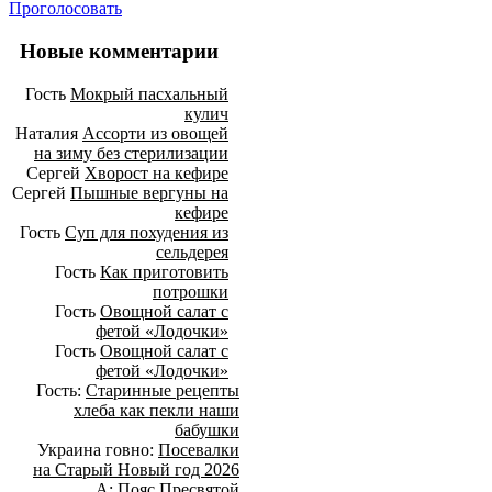
Проголосовать
Новые комментарии
Гость
Мокрый пасхальный
кулич
Наталия
Ассорти из овощей
на зиму без стерилизации
Сергей
Хворост на кефире
Сергей
Пышные вергуны на
кефире
Гость
Суп для похудения из
сельдерея
Гость
Как приготовить
потрошки
Гость
Овощной салат с
фетой «Лодочки»
Гость
Овощной салат с
фетой «Лодочки»
Гость:
Старинные рецепты
хлеба как пекли наши
бабушки
Украина говно:
Посевалки
на Старый Новый год 2026
А:
Пояс Пресвятой