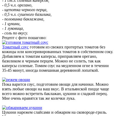
- 1 ст.л. соленых каперсов,
- 0,5 ч.л. орегано,
- щепотка черного перца,
- 0,5 ч.л. сушеного базилика,
- половинка баклажана,
- 1 цукини,
- 1 луковица,
- соль по вкусу.
Рецепт с фото пошагово:
Томатный соус
готовим из свежих протертых томатов без
кожицы или консеривированных томатов в собственном соку.
Добавляем к томатам каперсы, приправляем орегано,
базиликом и черным перцем. Можно не солить, так как
каперсы соленые. Томим соус на медленном огне в течении
35-45 минут, иногда помешивая деревянной лопаткой.
Пока варится соус, подготовим овощи для начинки. Можно
взять любые овощи на ваш вкус. В итальянской пицце чаще
всего можно встретить баклажан, цукини и сладкий перец.
Мне очень нравятся так же колечки лука.
Цукини нарежем слайсами и обжарим на сковороде-гриль.