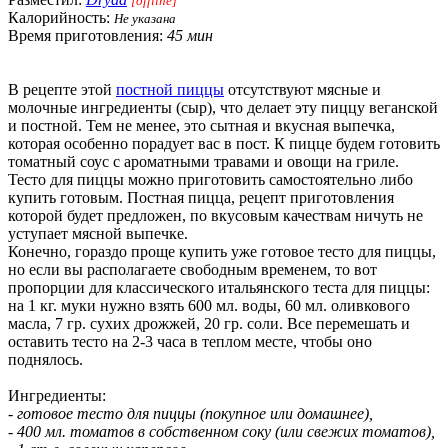
[offline]
Калорийность:
Не указана
Время приготовления:
45 мин
В рецепте этой
постной пиццы
отсутствуют мясные и
молочные ингредиенты (сыр), что делает эту пиццу веганской
и постной. Тем не менее, это сытная и вкусная выпечка,
которая особенно порадует вас в пост. К пицце будем готовить
томатный соус с ароматными травами и овощи на гриле.
Тесто для пиццы можно приготовить самостоятельно либо
купить готовым. Постная пицца, рецепт приготовления
которой будет предложен, по вкусовым качествам ничуть не
уступает мясной выпечке.
Конечно, гораздо проще купить уже готовое тесто для пиццы,
но если вы располагаете свободным временем, то вот
пропорции для классического итальянского теста для пиццы:
на 1 кг. муки нужно взять 600 мл. воды, 60 мл. оливкового
масла, 7 гр. сухих дрожжей, 20 гр. соли. Все перемешать и
оставить тесто на 2-3 часа в теплом месте, чтобы оно
поднялось.
Ингредиенты:
- готовое тесто для пиццы (покупное или домашнее),
- 400 мл. томатов в собственном соку (или свежих томатов),