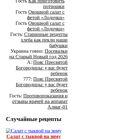
Гость
Как приготовить
потрошки
Гость
Овощной салат с
фетой «Лодочки»
Гость
Овощной салат с
фетой «Лодочки»
Гость:
Старинные рецепты
хлеба как пекли наши
бабушки
Украина говно:
Посевалки
на Старый Новый год 2026
А:
Пояс Пресвятой
Богородицы: у вас будет
ребенок
777:
Пояс Пресвятой
Богородицы: у вас будет
ребенок
Гость:
Противопоказания и
отзывы врачей на аппарат
Алмаг-01
Случайные рецепты
Салат с тыквой на зиму