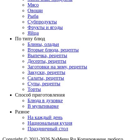
Мясо
Овощи
Рыба
Субпродукты
Фрукты и ягоды
Яйца
По типу блюд
Блины, оладьи
Вторые блюда, рецепты
Выпечка, рецепты
Десерты, рецепты
Заготовки на зиму, рецепты
Закуски, рецепты
Салаты, рецепты
Супы, рецепты
Торты
Способ приготовления
Блюда в духовке
В мультиварке
Разное
На каждый день
Национальная кухня
Праздничный стол
Copyright © 2011-2026 NaMenu.Ru Копирование любого