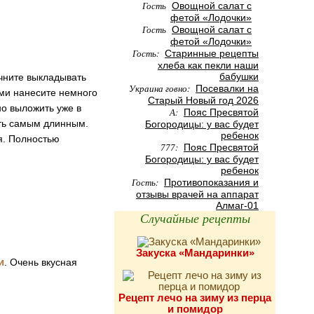
Гость
Овощной салат с
фетой «Лодочки»
Гость
Овощной салат с
фетой «Лодочки»
Гость:
Старинные рецепты
хлеба как пекли наши
бабушки
ачните выкладывать
Украина говно:
Посевалки на
ами нанесите немного
Старый Новый год 2026
но выложить уже в
А:
Пояс Пресвятой
ыть самым длинным.
Богородицы: у вас будет
ребенок
я. Полностью
777:
Пояс Пресвятой
Богородицы: у вас будет
ребенок
Гость:
Противопоказания и
отзывы врачей на аппарат
Алмаг-01
Случайные рецепты
Закуска «Мандаринки»
и
. Очень вкусная
Рецепт лечо на зиму из перца
и помидор