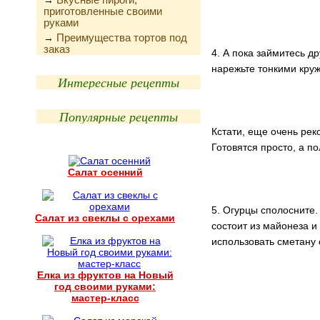
→
приготовленные своими
руками
Преимущества тортов под
→
заказ
4. А пока займитесь д
нарежьте тонкими круж
Интересные рецепты
Популярные рецепты
Кстати, еще очень ре
Готовятся просто, а п
Салат осенний
5. Огурцы сполосните.
Салат из свеклы с орехами
состоит из майонеза и
использовать сметану
Елка из фруктов на Новый
год своими руками:
мастер-класс