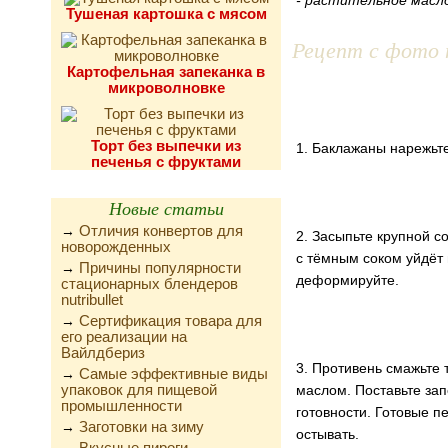
- растительное масло 
Тушеная картошка с мясом
Рецепт с фото 
Картофельная запеканка в
микроволновке
Торт без выпечки из
1. Баклажаны нарежьте
печенья с фруктами
Новые статьи
Отличия конвертов для
→
2. Засыпьте крупной с
новорожденных
с тёмным соком уйдёт 
Причины популярности
→
деформируйте.
стационарных блендеров
nutribullet
Сертификация товара для
→
его реализации на
Вайлдбериз
3. Противень смажьте 
Самые эффективные виды
→
упаковок для пищевой
маслом. Поставьте зап
промышленности
готовности. Готовые 
Заготовки на зиму
→
остывать.
Вкусные пироги,