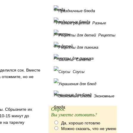
блюда
Праздничные блюда
Разные
рецепты
Рецепты
для детей
Рецепты для пикника
Салаты
ыделился сок. Вместе
Соусы
 отожмите, но не
Украшения для блюд
Экономные
блюда
Опрос
ы. Сбрызните их
Вы умеете готовить?
 10-15 минут до
е на тарелку
Да, хорошо готовлю
Можно сказать, что не умею