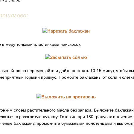
- 2 ст. л.
пошагово:
 в меру тонкими пластинками наискосок.
олью. Хорошо перемешайте и дайте постоять 10-15 минут, чтобы в
неприятный горький привкус. Промойте баклажаны от соли и слегка
тонким слоем растительного масла без запаха. Выложите баклажан
екаться в разогретую духовку. Готовьте при 180 градусах в течение
печеные баклажаны промокните бумажными полотенцами и выложит