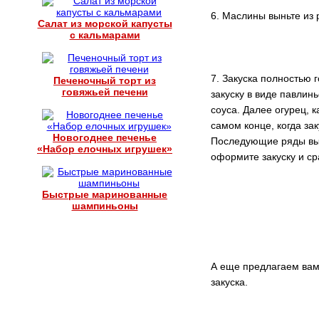
6. Маслины выньте из 
Салат из морской капусты
с кальмарами
7. Закуска полностью 
Печеночный торт из
говяжьей печени
закуску в виде павли
соуса. Далее огурец, 
самом конце, когда з
Новогоднее печенье
Последующие ряды вык
«Набор елочных игрушек»
оформите закуску и ср
Быстрые маринованные
шампиньоны
А еще предлагаем вам
закуска.