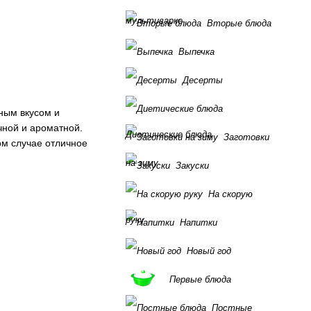
мультиварке
Вторые блюда
Выпечка
Десерты
чным вкусом и
чной и ароматной.
Диетические блюда
Заготовки
ом случае отличное
на зиму
Закуски
На скорую
руку
Напитки
Новый год
Первые блюда
Постные