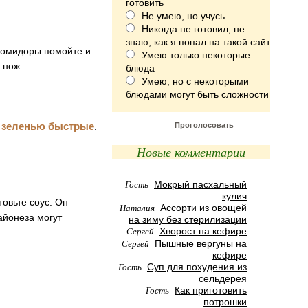
готовить
Не умею, но учусь
Никогда не готовил, не
знаю, как я попал на такой сайт
 Помидоры помойте и
Умею только некоторые
 нож.
блюда
Умею, но с некоторыми
блюдами могут быть сложности
 зеленью быстрые
.
Проголосовать
Новые комментарии
Гость
Мокрый пасхальный
кулич
товьте соус. Он
Наталия
Ассорти из овощей
айонеза могут
на зиму без стерилизации
Сергей
Хворост на кефире
Сергей
Пышные вергуны на
кефире
Гость
Суп для похудения из
сельдерея
Гость
Как приготовить
потрошки