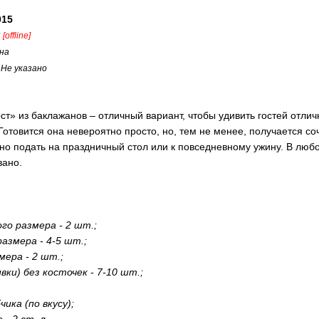
015
[offline]
на
:
Не указано
ст» из баклажанов – отличный вариант, чтобы удивить гостей отли
отовится она невероятно просто, но, тем не менее, получается со
но подать на праздничный стол или к повседневному ужину. В люб
вано.
го размера - 2 шт.;
азмера - 4-5 шт.;
мера - 2 шт.;
вки) без косточек - 7-10 шт.;
чика (по вкусу);