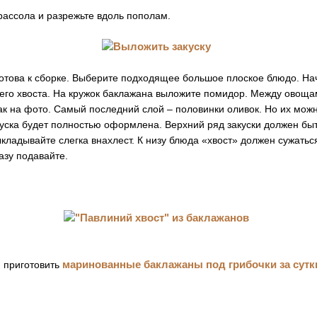
рассола и разрежьте вдоль пополам.
готова к сборке. Выберите подходящее большое плоское блюдо. Н
ньего хвоста. На кружок баклажана выложите помидор. Между овощ
как на фото. Самый последний слой – половинки оливок. Но их мож
акуска будет полностью оформлена. Верхний ряд закуски должен б
ладывайте слегка внахлест. К низу блюда «хвост» должен сужатьс
азу подавайте.
маринованные баклажаны под грибочки за сутк
 приготовить