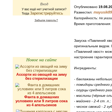
Опубликовано
19.08.2
У вас ещё нет учетной записи?
mayusik89
Разместил:
Зарегистрируйтесь
Тогда
Калорийность:
Не указа
Забыли пароль?
Время приготовления
Калькулятор
калорийности
Закуска «Павлиний хво
оригинальным видом. Г
«Павлиний хвост» мож
настроение гарантиро
Новое на сайте
Ингредиенты:
Ассорти из овощей на зиму
без стерилизации
- баклажаны небольшо
- помидоры среднего р
- огурцы среднего раз
- маслины (чёрные оли
Фанта в домашних
условиях или 9 литров сока
- майонез - 2-4 ст. л.;
из 4 апельсинов
- чеснок свежий - 2 зуб