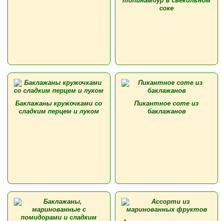
топинамбур в свекольном
соке
Баклажаны кружочками со
Пикантное соте из
сладким перцем и луком
баклажанов