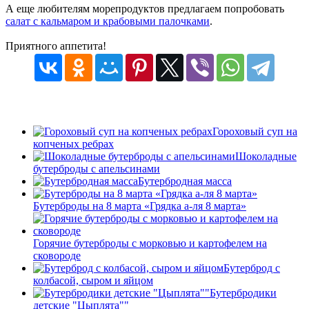
А еще любителям морепродуктов предлагаем попробовать
салат с кальмаром и крабовыми палочками
.
Приятного аппетита!
Гороховый суп на
копченых ребрах
Шоколадные
бутерброды с апельсинами
Бутербродная масса
Бутерброды на 8 марта «Грядка а-ля 8 марта»
Горячие бутерброды с морковью и картофелем на
сковороде
Бутерброд с
колбасой, сыром и яйцом
Бутербродики
детские "Цыплята""