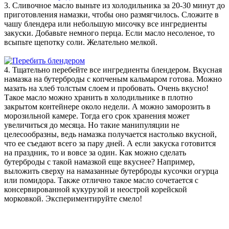
3. Сливочное масло выньте из холодильника за 20-30 минут до
приготовления намазки, чтобы оно размягчилось. Сложите в
чашу блендера или небольшую мисочку все ингредиенты
закуски. Добавьте немного перца. Если масло несоленое, то
всыпьте щепотку соли. Желательно мелкой.
4. Тщательно перебейте все ингредиенты блендером. Вкусная
намазка на бутерброды с копченым кальмаром готова. Можно
мазать на хлеб толстым слоем и пробовать. Очень вкусно!
Такое масло можно хранить в холодильнике в плотно
закрытом контейнере около недели. А можно заморозить в
морозильной камере. Тогда его срок хранения может
увеличиться до месяца. Но такие манипуляции не
целесообразны, ведь намазка получается настолько вкусной,
что ее съедают всего за пару дней. А если закуска готовится
на праздник, то и вовсе за один. Как можно сделать
бутерброды с такой намазкой еще вкуснее? Например,
выложить сверху на намазанные бутерброды кусочки огурца
или помидора. Также отлично такое масло сочетается с
консервированной кукурузой и неострой корейской
морковкой. Экспериментируйте смело!