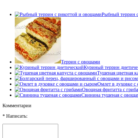
Рыбный террин с
Террин с овощами
Куриный террин диетиче
Тушеная цветная к
Омлет в духовке с
Овощная фритатта с гриб
Свинина тушеная с овоща
Комментарии
* Написать: