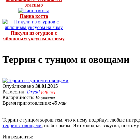
зеленью
Панна котта
Пикули из огурцов с
яблочным уксусом на зиму
Террин с тунцом и овощами
Опубликовано
30.01.2015
Разместил:
Dryad
[offline]
Калорийность:
Не указана
Время приготовления:
45 мин
Террин с тунцом хорош тем, что к нему подойдут любые ингред
террин с овощами
, но без рыбы. Это холодная закуска, поэтом
Ингредиенты: