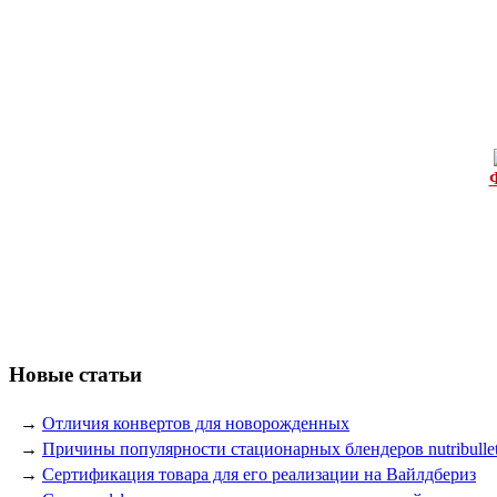
Новые статьи
→
Отличия конвертов для новорожденных
→
Причины популярности стационарных блендеров nutribulle
→
Сертификация товара для его реализации на Вайлдбериз