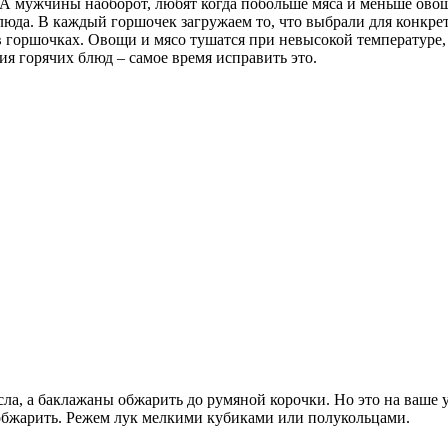
чу. А мужчины наоборот, любят когда побольше мяса и меньше ово
люда. В каждый горшочек загружаем то, что выбрали для конкрет
в горшочках. Овощи и мясо тушатся при невысокой температуре,
я горячих блюд – самое время исправить это.
ла, а баклажаны обжарить до румяной корочки. Но это на ваше у
 обжарить. Режем лук мелкими кубиками или полукольцами.