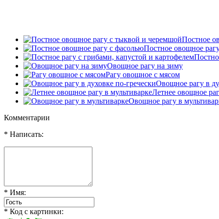
Постное о
Постное овощное рагу
Постно
Овощное рагу на зиму
Рагу овощное с мясом
Овощное рагу в ду
Летнее овощное раг
Овощное рагу в мультивар
Комментарии
* Написать:
* Имя:
* Код с картинки: