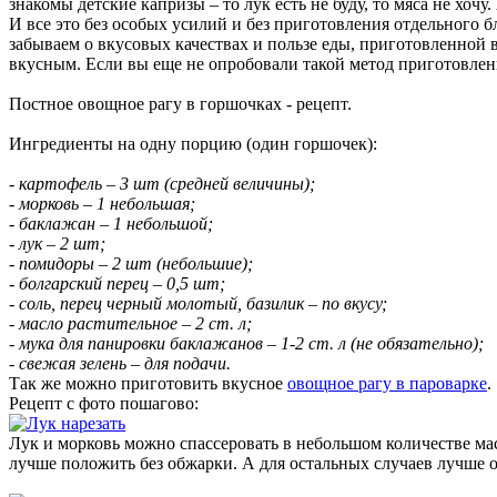
знакомы детские капризы – то лук есть не буду, то мяса не хо
И все это без особых усилий и без приготовления отдельного б
забываем о вкусовых качествах и пользе еды, приготовленной 
вкусным. Если вы еще не опробовали такой метод приготовлени
Постное овощное рагу в горшочках - рецепт.
Ингредиенты на одну порцию (один горшочек):
- картофель – 3 шт (средней величины);
- морковь – 1 небольшая;
- баклажан – 1 небольшой;
- лук – 2 шт;
- помидоры – 2 шт (небольшие);
- болгарский перец – 0,5 шт;
- соль, перец черный молотый, базилик – по вкусу;
- масло растительное – 2 ст. л;
- мука для панировки баклажанов – 1-2 ст. л (не обязательно);
- свежая зелень – для подачи.
Так же можно приготовить вкусное
овощное рагу в пароварке
.
Рецепт с фото пошагово:
Лук и морковь можно спассеровать в небольшом количестве мас
лучше положить без обжарки. А для остальных случаев лучше