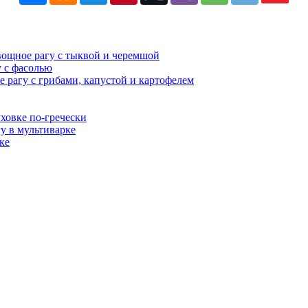
вощное рагу с тыквой и черемшой
 с фасолью
е рагу с грибами, капустой и картофелем
ховке по-гречески
у в мультиварке
ке