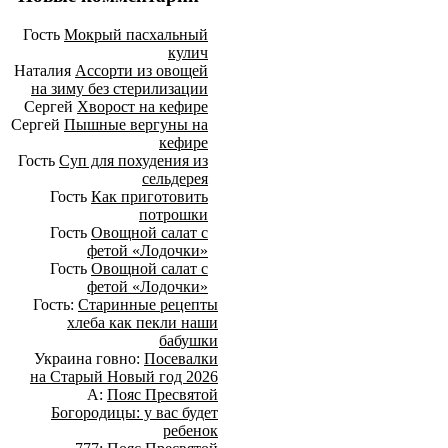
Гость
Мокрый пасхальный
кулич
Наталия
Ассорти из овощей
на зиму без стерилизации
Сергей
Хворост на кефире
Сергей
Пышные вергуны на
кефире
Гость
Суп для похудения из
сельдерея
Гость
Как приготовить
потрошки
Гость
Овощной салат с
фетой «Лодочки»
Гость
Овощной салат с
фетой «Лодочки»
Гость:
Старинные рецепты
хлеба как пекли наши
бабушки
Украина говно:
Посевалки
на Старый Новый год 2026
А:
Пояс Пресвятой
Богородицы: у вас будет
ребенок