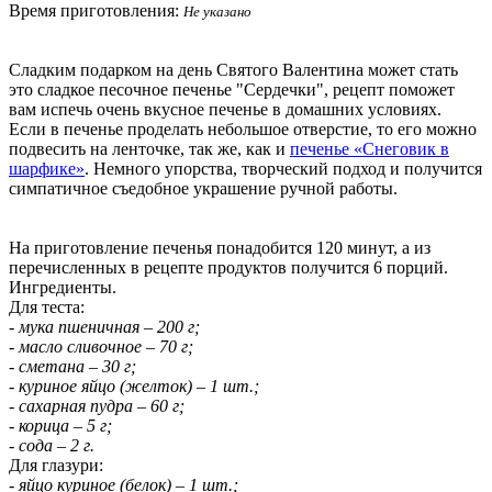
Время приготовления:
Не указано
Сладким подарком на день Святого Валентина может стать
это сладкое песочное печенье "Сердечки", рецепт поможет
вам испечь очень вкусное печенье в домашних условиях.
Если в печенье проделать небольшое отверстие, то его можно
подвесить на ленточке, так же, как и
печенье «Снеговик в
шарфике»
. Немного упорства, творческий подход и получится
симпатичное съедобное украшение ручной работы.
На приготовление печенья понадобится 120 минут, а из
перечисленных в рецепте продуктов получится 6 порций.
Ингредиенты.
Для теста:
- мука пшеничная – 200 г;
- масло сливочное – 70 г;
- сметана – 30 г;
- куриное яйцо (желток) – 1 шт.;
- сахарная пудра – 60 г;
- корица – 5 г;
- сода – 2 г.
Для глазури:
- яйцо куриное (белок) – 1 шт.;