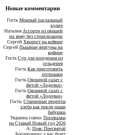
Новые комментарии
Гость
Мокрый пасхальный
кулич
Наталия
Ассорти из овощей
на зиму без стерилизации
Сергей
Хворост на кефире
Сергей
Пышные вергуны на
кефире
Гость
Суп для похудения из
сельдерея
Гость
Как приготовить
потрошки
Гость
Овощной салат с
фетой «Лодочки»
Гость
Овощной салат с
фетой «Лодочки»
Гость:
Старинные рецепты
хлеба как пекли наши
бабушки
Украина говно:
Посевалки
на Старый Новый год 2026
А:
Пояс Пресвятой
Богородицы: у вас будет