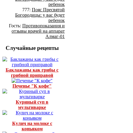
ребенок
777:
Пояс Пресвятой
Богородицы: у вас будет
ребенок
Гость:
Противопоказания и
отзывы врачей на аппарат
Алмаг-01
Случайные рецепты
Баклажаны как грибы с
грибной приправой
Печенье "К кофе"
Куриный суп в
мультиварке
Кулич на молоке с
коньяком