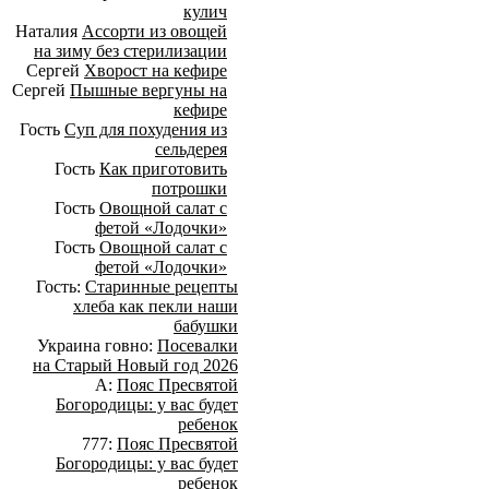
кулич
Наталия
Ассорти из овощей
на зиму без стерилизации
Сергей
Хворост на кефире
Сергей
Пышные вергуны на
кефире
Гость
Суп для похудения из
сельдерея
Гость
Как приготовить
потрошки
Гость
Овощной салат с
фетой «Лодочки»
Гость
Овощной салат с
фетой «Лодочки»
Гость:
Старинные рецепты
хлеба как пекли наши
бабушки
Украина говно:
Посевалки
на Старый Новый год 2026
А:
Пояс Пресвятой
Богородицы: у вас будет
ребенок
777:
Пояс Пресвятой
Богородицы: у вас будет
ребенок