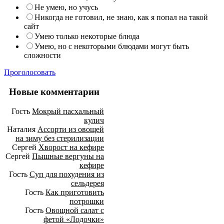
Не умею, но учусь
Никогда не готовил, не знаю, как я попал на такой
сайт
Умею только некоторые блюда
Умею, но с некоторыми блюдами могут быть
сложности
Проголосовать
Новые комментарии
Гость
Мокрый пасхальный
кулич
Наталия
Ассорти из овощей
на зиму без стерилизации
Сергей
Хворост на кефире
Сергей
Пышные вергуны на
кефире
Гость
Суп для похудения из
сельдерея
Гость
Как приготовить
потрошки
Гость
Овощной салат с
фетой «Лодочки»