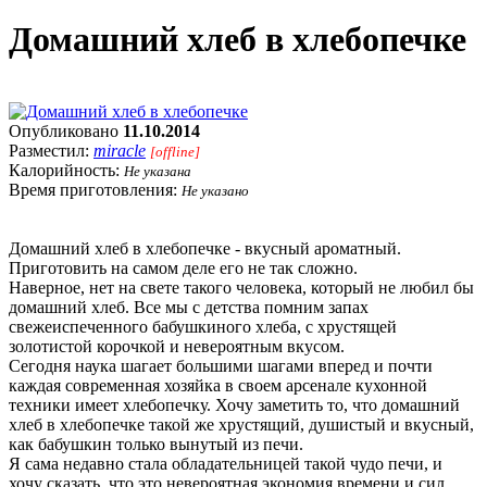
Домашний хлеб в хлебопечке
Опубликовано
11.10.2014
Разместил:
miracle
[offline]
Калорийность:
Не указана
Время приготовления:
Не указано
Домашний хлеб в хлебопечке - вкусный ароматный.
Приготовить на самом деле его не так сложно.
Наверное, нет на свете такого человека, который не любил бы
домашний хлеб. Все мы с детства помним запах
свежеиспеченного бабушкиного хлеба, с хрустящей
золотистой корочкой и невероятным вкусом.
Сегодня наука шагает большими шагами вперед и почти
каждая современная хозяйка в своем арсенале кухонной
техники имеет хлебопечку. Хочу заметить то, что домашний
хлеб в хлебопечке такой же хрустящий, душистый и вкусный,
как бабушкин только вынутый из печи.
Я сама недавно стала обладательницей такой чудо печи, и
хочу сказать, что это невероятная экономия времени и сил.