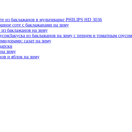
те из баклажанов в мультиварке PHILIPS HD 3036
ощное соте с баклажанами на зиму
 из баклажанов на зиму
Закуска из баклажанов на зиму с перцем и томатным соусом
омидорами: салат на зиму
царски
 на зиму
нов и яблок на зиму