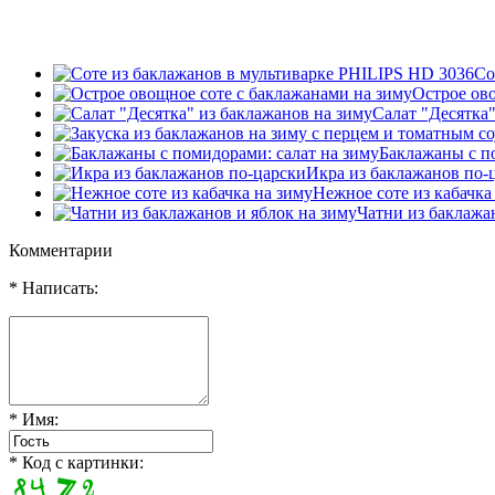
Со
Острое ов
Салат "Десятка"
Баклажаны с п
Икра из баклажанов по-
Нежное соте из кабачка
Чатни из баклажа
Комментарии
* Написать:
* Имя:
* Код с картинки: