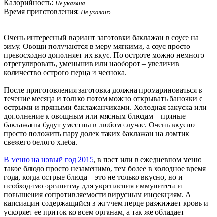
Калорийность:
Не указана
Время приготовления:
Не указано
Очень интересный вариант заготовки баклажан в соусе на
зиму. Овощи получаются в меру мягкими, а соус просто
превосходно дополняет их вкус. По остроте можно немного
отрегулировать, уменьшив или наоборот – увеличив
количество острого перца и чеснока.
После приготовления заготовка должна промариноваться в
течение месяца и только потом можно открывать баночки с
острыми и пряными баклажанчиками. Холодная закуска или
дополнение к овощным или мясным блюдам – пряные
баклажаны будут уместны в любом случае. Очень вкусно
просто положить пару долек таких баклажан на ломтик
свежего белого хлеба.
В меню на новый год 2015
, в пост или в ежедневном меню
такое блюдо просто незаменимо, тем более в холодное время
года, когда острые блюда – это не только вкусно, но и
необходимо организму для укрепления иммунитета и
повышения сопротивляемости вирусным инфекциям. А
капсиацин содержащийся в жгучем перце разжижает кровь и
ускоряет ее приток ко всем органам, а так же обладает