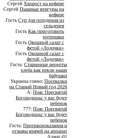
Сергей
Хворост на кефире
Сергей
Пышные вергуны на
кефире
Гость
Суп для похудения из
сельдерея
Гость
Как приготовить
потрошки
Гость
Овощной салат с
фетой «Лодочки»
Гость
Овощной салат с
фетой «Лодочки»
Гость:
Старинные рецепты
хлеба как пекли наши
бабушки
Украина говно:
Посевалки
на Старый Новый год 2026
А:
Пояс Пресвятой
Богородицы: у вас будет
ребенок
777:
Пояс Пресвятой
Богородицы: у вас будет
ребенок
Гость:
Противопоказания и
отзывы врачей на аппарат
Алмаг-01