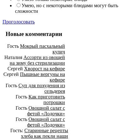
Умею, но с некоторыми блюдами могут быть
сложности
Проголосовать
Новые комментарии
Гость
Мокрый пасхальный
кулич
Наталия
Ассорти из овощей
на зиму без стерилизации
Сергей
Хворост на кефире
Сергей
Пышные вергуны на
кефире
Гость
Суп для похудения из
сельдерея
Гость
Как приготовить
потрошки
Гость
Овощной салат с
фетой «Лодочки»
Гость
Овощной салат с
фетой «Лодочки»
Гость:
Старинные рецепты
хлеба как пекли наши