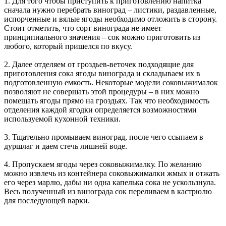
1. Для того чтобы приступить к приготовлению напитка
сначала нужно перебрать виноград – листики, раздавленные,
испорченные и вялые ягоды необходимо отложить в сторону.
Стоит отметить, что сорт винограда не имеет
принципиального значения – сок можно приготовить из
любого, который пришелся по вкусу.
2. Далее отделяем от гроздьев-веточек подходящие для
приготовления сока ягоды винограда и складываем их в
подготовленную емкость. Некоторые модели соковыжималок
позволяют не совершать этой процедуры – в них можно
помещать ягоды прямо на гроздьях. Так что необходимость
отделения каждой ягодки определяется возможностями
используемой кухонной техники.
3. Тщательно промываем виноград, после чего ссыпаем в
дуршлаг и даем стечь лишней воде.
4. Пропускаем ягоды через соковыжималку. По желанию
можно извлечь из контейнера соковыжималки жмых и отжать
его через марлю, дабы ни одна капелька сока не ускользнула.
Весь полученный из винограда сок переливаем в кастрюлю
для последующей варки.