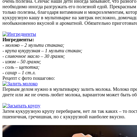
очень полезна. Сейчас наши дети иногда забывают, что разног
необходимо иногда разгружать его полезной едой. Прекрасным
только полезны, благодаря витаминам и микроэлементам, кото
кукурузную кашу в мультиварке на завтрак несложно, домочадц
необыкновенно вкусной и ароматной. Обязательно приготовьте
Ингредиенты:
- молоко – 2 мульти стакана;
- крупа кукурузная – 1 мульти стакан;
- сливочное масло – 30 грамм;
- изюм – 50 грамм;
- соль – щепотка;
- сахар – 1 ст.л.
Рецепт с фото пошагово:
Первым делом нужно в мультиварку залить молока. Молоко пре
диете или же не очень любит молока, вариантом может быть о
Затем кукурузную крупу перебираем, нет ли так каких – то п
пшеничная, гречишная, но с кукурузной наиболее вкусно.