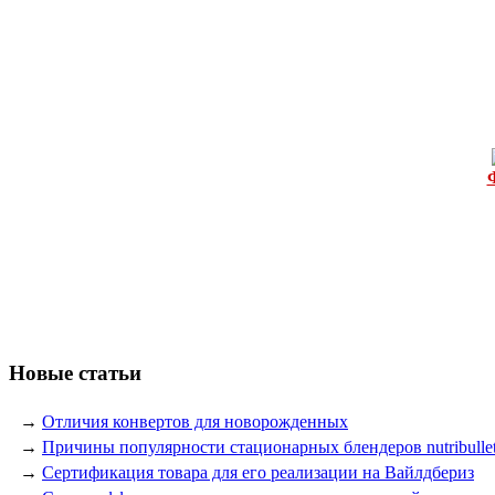
Новые статьи
→
Отличия конвертов для новорожденных
→
Причины популярности стационарных блендеров nutribulle
→
Сертификация товара для его реализации на Вайлдбериз