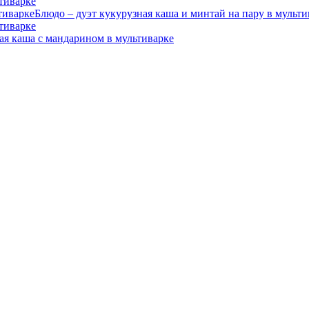
тиварке
Блюдо – дуэт кукурузная каша и минтай на пару в мульти
тиварке
ая каша с мандарином в мультиварке