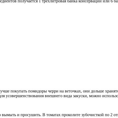
редиентов получается 1 трехлитровая банка консервации или 6 ба
учше покупать помидоры черри на веточках, они дольше хранятс
 для усовершенствования внешнего вида закуски, можно использ
вымыть и просушить. В томатах проколите зубочисткой по 2 от