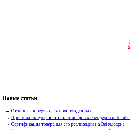
Новые статьи
→
Отличия конвертов для новорожденных
→
Причины популярности стационарных блендеров nutribulle
→
Сертификация товара для его реализации на Вайлдбериз