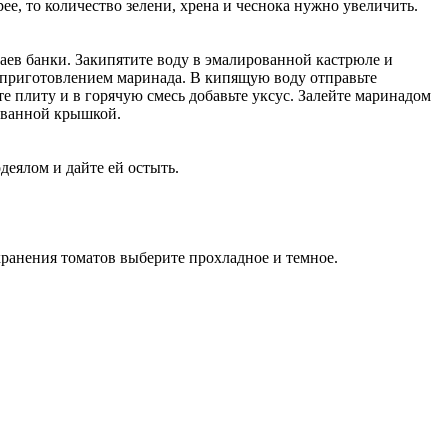
е, то количество зелени, хрена и чеснока нужно увеличить.
раев банки. Закипятите воду в эмалированной кастрюле и
ь приготовлением маринада. В кипящую воду отправьте
е плиту и в горячую смесь добавьте уксус. Залейте маринадом
зованной крышкой.
деялом и дайте ей остыть.
хранения томатов выберите прохладное и темное.