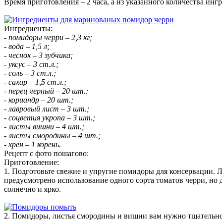
Время приготовления – 2 часа, а из указанного количества инг
Ингредиенты:
- помидоры черри – 2,3 кг;
- вода – 1,5 л;
- чеснок – 3 зубчика;
- уксус – 3 ст.л.;
- соль – 3 ст.л.;
- сахар – 1,5 ст.л.;
- перец черный – 20 шт.;
- кориандр – 20 шт.;
- лавровый лист – 3 шт.;
- соцветия укропа – 3 шт.;
- листы вишни – 4 шт.;
- листы смородины – 4 шт.;
- хрен – 1 корень.
Рецепт с фото пошагово:
Приготовление:
1. Подготовьте свежие и упругие помидоры для консервации. Л
предусмотрено использование одного сорта томатов черри, но
солнечно и ярко.
2. Помидоры, листья смородины и вишни вам нужно тщательно 