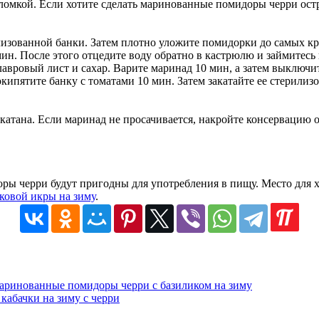
ломкой. Если хотите сделать маринованные помидоры черри остре
рилизованной банки. Затем плотно уложите помидорки до самых к
мин. После этого отцедите воду обратно в кастрюлю и займитес
авровый лист и сахар. Варите маринад 10 мин, а затем выключит
ипятите банку с томатами 10 мин. Затем закатайте ее стерили
акатана. Если маринад не просачивается, накройте консервацию о
оры черри будут пригодны для употребления в пищу. Место для 
ковой икры на зиму
.
аринованные помидоры черри с базиликом на зиму
абачки на зиму с черри