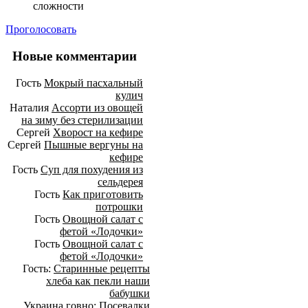
сложности
Проголосовать
Новые комментарии
Гость
Мокрый пасхальный
кулич
Наталия
Ассорти из овощей
на зиму без стерилизации
Сергей
Хворост на кефире
Сергей
Пышные вергуны на
кефире
Гость
Суп для похудения из
сельдерея
Гость
Как приготовить
потрошки
Гость
Овощной салат с
фетой «Лодочки»
Гость
Овощной салат с
фетой «Лодочки»
Гость:
Старинные рецепты
хлеба как пекли наши
бабушки
Украина говно:
Посевалки