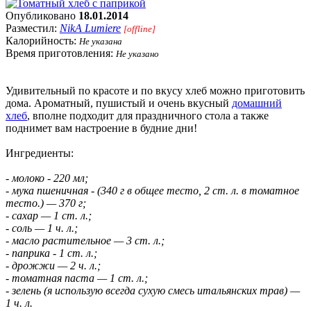
Опубликовано
18.01.2014
Разместил:
NikA Lumiere
[offline]
Калорийность:
Не указана
Время приготовления:
Не указано
Удивительный по красоте и по вкусу хлеб можно приготовить
дома. Ароматный, пушистый и очень вкусный
домашний
хлеб
, вполне подходит для праздничного стола а также
поднимет вам настроение в будние дни!
Ингредиенты:
- молоко - 220 мл;
- мука пшеничная - (340 г в общее тесто, 2 ст. л. в томатное
тесто.) — 370 г;
- сахар — 1 ст. л.;
- соль — 1 ч. л.;
- масло растительное — 3 ст. л.;
- паприка - 1 ст. л.;
- дрожжи — 2 ч. л.;
- томатная паста — 1 ст. л.;
- зелень (я использую всегда сухую смесь итальянских трав) —
1 ч. л.