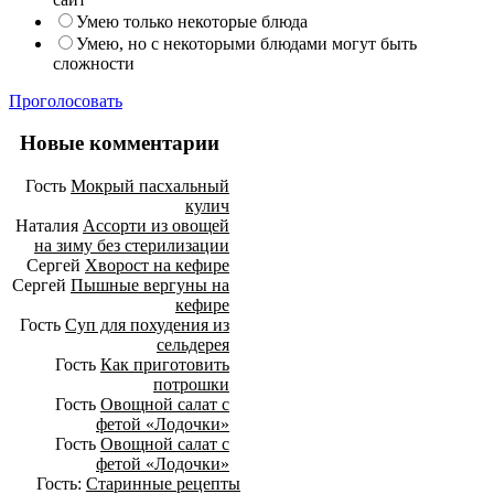
Умею только некоторые блюда
Умею, но с некоторыми блюдами могут быть
сложности
Проголосовать
Новые комментарии
Гость
Мокрый пасхальный
кулич
Наталия
Ассорти из овощей
на зиму без стерилизации
Сергей
Хворост на кефире
Сергей
Пышные вергуны на
кефире
Гость
Суп для похудения из
сельдерея
Гость
Как приготовить
потрошки
Гость
Овощной салат с
фетой «Лодочки»
Гость
Овощной салат с
фетой «Лодочки»
Гость:
Старинные рецепты