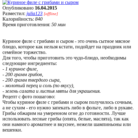
Опубликовано
16.04.2015
Разместил:
julia123
[offline]
Калорийность:
840
Время приготовления:
50 мин
Куриное филе с грибами и сыром - это очень сытное мясное
блюдо, которое как нельзя кстати, подойдет на праздник или
семейное торжество.
Для того, чтобы приготовить это чудо-блюдо, необходимы
следующие ингредиенты:
- 1 куриное филе,
- 200 грамм грибов,
- 200 грамм твердого сыра,
- молотый перец и соль (по вкусу),
- зелень салата и листья мяты для украшения.
Рецепт с фото пошагово:
Чтобы куриное филе с грибами и сыром получилось сочным,
а не сухим - его нужно запекать либо в фольге, либо в рукаве.
Грибы обжарим на умеренном огне до готовности. Лучше
использовать лесные грибы (опята, белые, маслята), так как
они намного ароматнее и вкуснее, нежели шампиньоны или
вешенки.