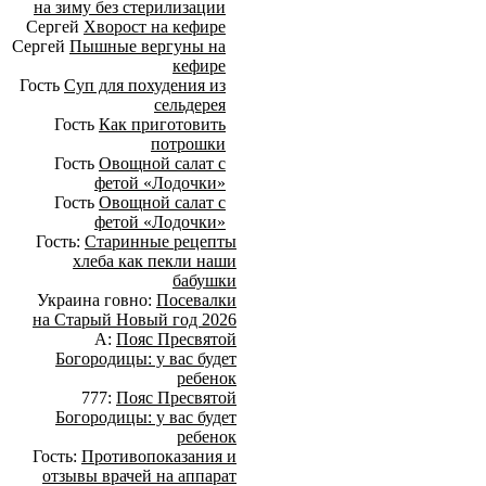
на зиму без стерилизации
Сергей
Хворост на кефире
Сергей
Пышные вергуны на
кефире
Гость
Суп для похудения из
сельдерея
Гость
Как приготовить
потрошки
Гость
Овощной салат с
фетой «Лодочки»
Гость
Овощной салат с
фетой «Лодочки»
Гость:
Старинные рецепты
хлеба как пекли наши
бабушки
Украина говно:
Посевалки
на Старый Новый год 2026
А:
Пояс Пресвятой
Богородицы: у вас будет
ребенок
777:
Пояс Пресвятой
Богородицы: у вас будет
ребенок
Гость:
Противопоказания и
отзывы врачей на аппарат