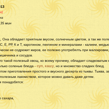
013
ne]
на
:
35 мин
щ. Она обладает приятным вкусом, солнечным цветом, а так же по
 С, Е, РР, К и Т, каротином, пектином и минералами - калием, медь
чески не содрежит жиров, ее полезно употребялть при малокровии
кишечника и сосудов.
то такой полезный овощ, ко всему прочему, обладает сладковатым 
суп,
кашу
только соленые блюда -
, но и множество сладких блюд.
том приготовления простого и вкусного десерта из тыквы. Тыква, з
 полезным лакомством, которое можно давать даже детям.
м понадобятся:
о сахара,