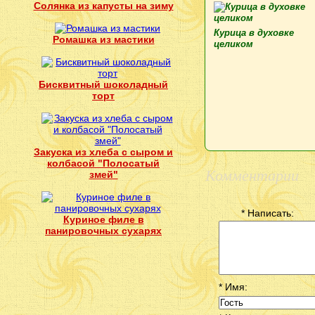
Солянка из капусты на зиму
Курица в духовке
Ромашка из мастики
целиком
Бисквитный шоколадный
торт
Закуска из хлеба с сыром и
колбасой "Полосатый
Комментарии
змей"
* Написать:
Куриное филе в
панировочных сухарях
* Имя: