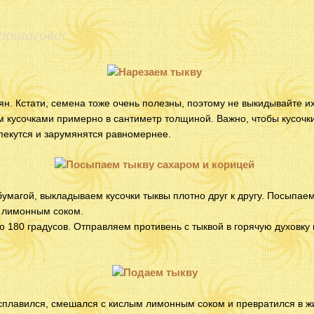
пошагово:
н. Кстати, семена тоже очень полезны, поэтому не выкидывайте и
м кусочками примерно в сантиметр толщиной. Важно, чтобы кусочк
пекутся и зарумянятся равномернее.
умагой, выкладываем кусочки тыквы плотно друг к другу. Посыпае
 лимонным соком.
о 180 градусов. Отправляем противень с тыквой в горячую духовку
асплавился, смешался с кислым лимонным соком и превратился в ж