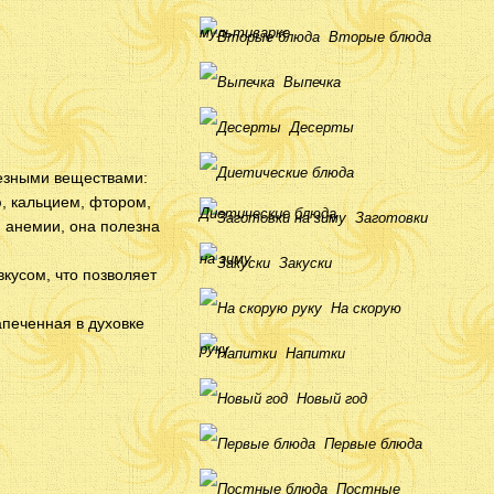
мультиварке
Вторые блюда
Выпечка
Десерты
лезными веществами:
ю, кальцием, фтором,
Диетические блюда
Заготовки
, анемии, она полезна
на зиму
Закуски
вкусом, что позволяет
На скорую
апеченная в духовке
руку
Напитки
Новый год
Первые блюда
Постные