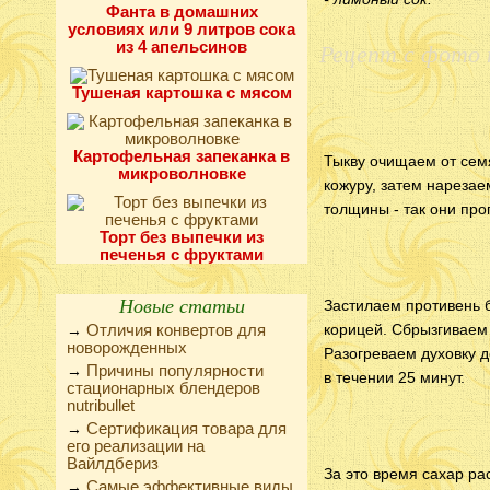
Фанта в домашних
условиях или 9 литров сока
Рецепт с фото 
из 4 апельсинов
Тушеная картошка с мясом
Картофельная запеканка в
Тыкву очищаем от семя
микроволновке
кожуру, затем нарезае
толщины - так они про
Торт без выпечки из
печенья с фруктами
Новые статьи
Застилаем противень б
Отличия конвертов для
корицей. Сбрызгиваем
→
новорожденных
Разогреваем духовку д
Причины популярности
→
в течении 25 минут.
стационарных блендеров
nutribullet
Сертификация товара для
→
его реализации на
Вайлдбериз
За это время сахар р
Самые эффективные виды
→