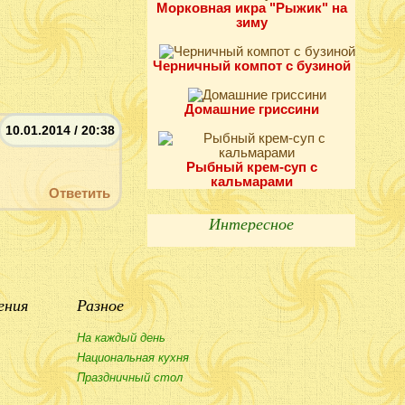
Морковная икра "Рыжик" на
зиму
Черничный компот с бузиной
Домашние гриссини
10.01.2014 / 20:38
Рыбный крем-суп с
кальмарами
Ответить
Интересное
ения
Разное
На каждый день
Национальная кухня
Праздничный стол