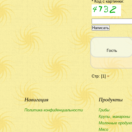
* Код с картинки:
Гость
»
Стр: [1]
Навигация
Продукты
Политика конфиденциальности
Грибы
Крупы, макароны
Молочные продук
Мясо