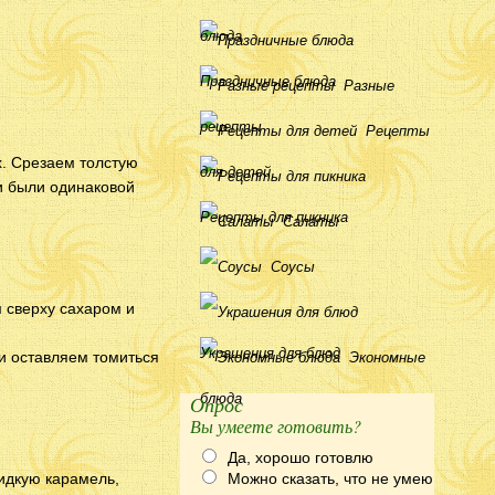
блюда
Праздничные блюда
Разные
рецепты
Рецепты
х. Срезаем толстую
для детей
и были одинаковой
Рецепты для пикника
Салаты
Соусы
м сверху сахаром и
Украшения для блюд
 и оставляем томиться
Экономные
блюда
Опрос
Вы умеете готовить?
Да, хорошо готовлю
идкую карамель,
Можно сказать, что не умею