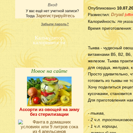
Опубликовано
10.07.2
У вас ещё нет учетной записи?
Dryad
Разместил:
[offli
Зарегистрируйтесь
Тогда
Калорийность:
Не указа
Забыли пароль?
Время приготовления
Калькулятор
калорийности
Тыква - чудесный ово
витамнами В5, В2, В6,
железом. Тыква практи
для сердца, желудка, 
Новое на сайте
Просто удивительно, ч
готовить из тыквы не 
Хочу поделиться рецеп
кусочками, становится
Для приготовления на
Ассорти из овощей на зиму
- тыква,
без стерилизации
- 2 ч.л. тростниковог
- 1 ч.л. корицы,
- лимоный сок.