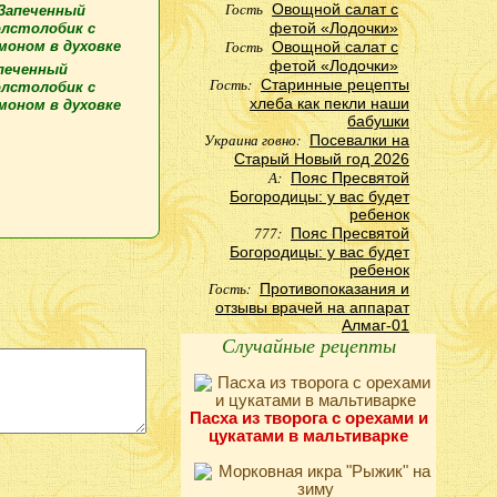
Гость
Овощной салат с
фетой «Лодочки»
Гость
Овощной салат с
фетой «Лодочки»
печенный
Гость:
Старинные рецепты
лстолобик с
хлеба как пекли наши
моном в духовке
бабушки
Украина говно:
Посевалки на
Старый Новый год 2026
А:
Пояс Пресвятой
Богородицы: у вас будет
ребенок
777:
Пояс Пресвятой
Богородицы: у вас будет
ребенок
Гость:
Противопоказания и
отзывы врачей на аппарат
Алмаг-01
Случайные рецепты
Пасха из творога с орехами и
цукатами в мальтиварке