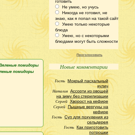
готовить
Не умею, но учусь
Никогда не готовил, не
знаю, как я попал на такой сайт
Умею только некоторые
блюда
Умею, но с некоторыми
блюдами могут быть сложности
Проголосовать
Новые комментарии
леные помидоры
Гость
Мокрый пасхальный
кулич
Наталия
Ассорти из овощей
на зиму без стерилизации
Сергей
Хворост на кефире
Сергей
Пышные вергуны на
кефире
Гость
Суп для похудения из
сельдерея
Гость
Как приготовить
потрошки