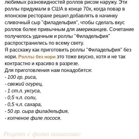
любимых разновидностей роллов рисом наружу. Эти
роллы придумали в США в конце 70х, когда повар в
японском ресторане решил добавлять в начинку
сливочный сыр "филадельфия", чтобы сделать вкус
роллов более привычным для американцев. Сочетание
получилось удачным и роллы "Филадельфия"
распространились по всему свету.
Я расскажу как приготовить роллы "Филадельфия" без
нори.
Роллы без нори
это тоже вкусно, хотя и не так
контрастно и красиво в разрезе.
Для приготовления нам понадобятся:
- 100 гр. риса,
- свежий огурец,
- 1 ст.л. уксуса,
- 0,5 ч.л. соли,
- 0,5 ч.л. сахара,
- 50 гр. сыра филадельфия,
- копченое филе лосося.
Рецепт с фото пошагово: