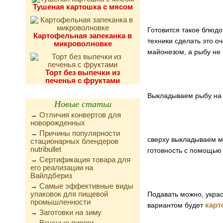
Тушеная картошка с мясом
Готовится такое блюд
Картофельная запеканка в
техники сделать это 
микроволновке
майонезом, а рыбу не
Торт без выпечки из
печенья с фруктами
Выкладываем рыбу на 
Новые статьи
Отличия конвертов для
→
новорожденных
Причины популярности
→
сверху выкладываем м
стационарных блендеров
nutribullet
готовность с помощью 
Сертификация товара для
→
его реализации на
Вайлдбериз
Самые эффективные виды
→
упаковок для пищевой
Подавать можно, украс
промышленности
карт
вариантом будет
Заготовки на зиму
→
Вкусные пироги,