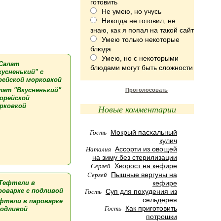
готовить
Не умею, но учусь
Никогда не готовил, не
знаю, как я попал на такой сайт
Умею только некоторые
блюда
Умею, но с некоторыми
блюдами могут быть сложности
лат "Вкусненький"
Проголосовать
корейской
рковкой
Новые комментарии
Гость
Мокрый пасхальный
кулич
Наталия
Ассорти из овощей
на зиму без стерилизации
Сергей
Хворост на кефире
Сергей
Пышные вергуны на
кефире
Гость
Суп для похудения из
сельдерея
фтели в пароварке
Гость
Как приготовить
подливой
потрошки