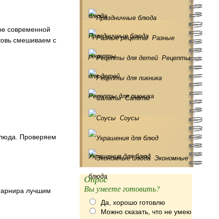
блюда
ире современной
Праздничные блюда
Разные
ковь смешиваем с
рецепты
Рецепты
для детей
Рецепты для пикника
Салаты
Соусы
блюда. Проверяем
Украшения для блюд
Экономные
блюда
Опрос
Вы умеете готовить?
 гарнира лучшим
Да, хорошо готовлю
Можно сказать, что не умею