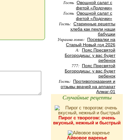
Гость
Овощной салат с
фетой «Лодочки»
Гость
Овощной салат с
фетой «Лодочки»
Гость:
Старинные рецепты
хлеба как пекли наши
бабушки
Украина говно:
Посевалки на
Старый Новый год 2026
А:
Пояс Пресвятой
Богородицы: у вас будет
ребенок
777:
Пояс Пресвятой
Богородицы: у вас будет
ребенок
Гость:
Противопоказания и
отзывы врачей на аппарат
Алмаг-01
Случайные рецепты
Пирог с творогом: очень
вкусный, нежный и быстрый
Айвовое варенье