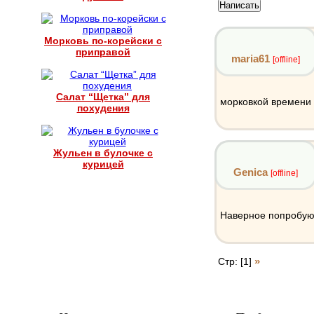
Морковь по-корейски с
приправой
maria61
[offline]
Салат “Щетка” для
морковкой времени
похудения
Жульен в булочке с
курицей
Genica
[offline]
Наверное попробую
»
Стр: [1]