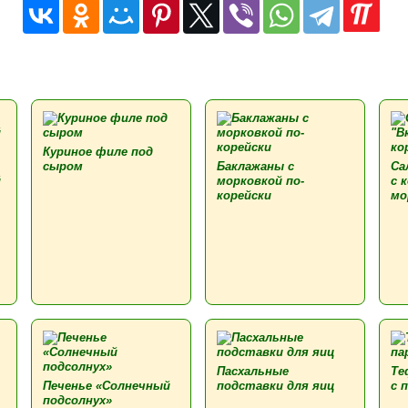
Куриное филе под
сыром
Баклажаны с
Са
й
морковкой по-
с 
корейски
мо
Пасхальные
Те
Печенье «Солнечный
подставки для яиц
с 
подсолнух»