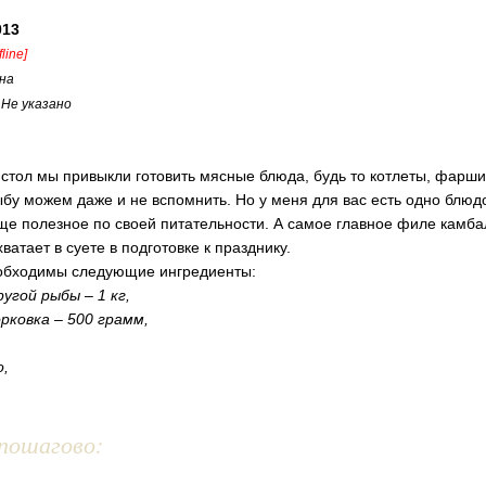
013
fline]
на
:
Не указано
 стол мы привыкли готовить мясные блюда, будь то котлеты, фарш
рыбу можем даже и не вспомнить. Но у меня для вас есть одно блюд
еще полезное по своей питательности. А самое главное филе камба
хватает в суете в подготовке к празднику.
еобходимы следующие ингредиенты:
угой рыбы – 1 кг,
рковка – 500 грамм,
о,
пошагово: