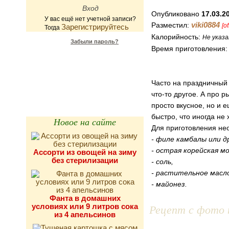
Опубликовано
17.03.2
У вас ещё нет учетной записи?
viki0884
Разместил:
[of
Зарегистрируйтесь
Тогда
Калорийность:
Не указа
Забыли пароль?
Время приготовления
Калькулятор
калорийности
Часто на праздничный
что-то другое. А про 
просто вкусное, но и 
быстро, что иногда не 
Новое на сайте
Для приготовления н
- филе камбалы или др
- острая корейская мо
Ассорти из овощей на зиму
без стерилизации
- соль,
- растительное масл
- майонез.
Фанта в домашних
Рецепт с фото 
условиях или 9 литров сока
из 4 апельсинов