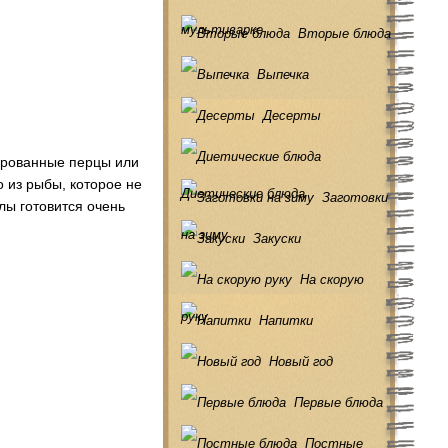
мультиварке
Вторые блюда
Выпечка
Десерты
ированные перцы или
о из рыбы, которое не
Диетические блюда
Заготовки
лы готовится очень
на зиму
Закуски
На скорую
руку
Напитки
Новый год
Первые блюда
Постные