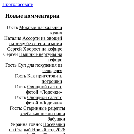
Проголосовать
Новые комментарии
Гость
Мокрый пасхальный
кулич
Наталия
Ассорти из овощей
на зиму без стерилизации
Сергей
Хворост на кефире
Сергей
Пышные вергуны на
кефире
Гость
Суп для похудения из
сельдерея
Гость
Как приготовить
потрошки
Гость
Овощной салат с
фетой «Лодочки»
Гость
Овощной салат с
фетой «Лодочки»
Гость:
Старинные рецепты
хлеба как пекли наши
бабушки
Украина говно:
Посевалки
на Старый Новый год 2026