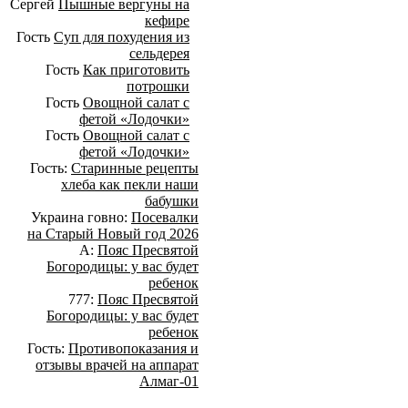
Сергей
Пышные вергуны на
кефире
Гость
Суп для похудения из
сельдерея
Гость
Как приготовить
потрошки
Гость
Овощной салат с
фетой «Лодочки»
Гость
Овощной салат с
фетой «Лодочки»
Гость:
Старинные рецепты
хлеба как пекли наши
бабушки
Украина говно:
Посевалки
на Старый Новый год 2026
А:
Пояс Пресвятой
Богородицы: у вас будет
ребенок
777:
Пояс Пресвятой
Богородицы: у вас будет
ребенок
Гость:
Противопоказания и
отзывы врачей на аппарат
Алмаг-01