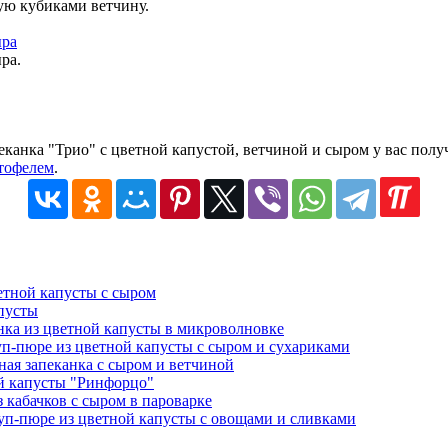
ую кубиками ветчину.
ра.
апеканка "Трио" с цветной капустой, ветчиной и сыром у вас полу
ртофелем
.
етной капусты с сыром
апусты
нка из цветной капусты в микроволновке
п-пюре из цветной капусты с сыром и сухариками
ная запеканка с сыром и ветчиной
ой капусты "Ринфорцо"
з кабачков с сыром в пароварке
уп-пюре из цветной капусты с овощами и сливками