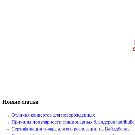
Новые статьи
→
Отличия конвертов для новорожденных
→
Причины популярности стационарных блендеров nutribulle
→
Сертификация товара для его реализации на Вайлдбериз