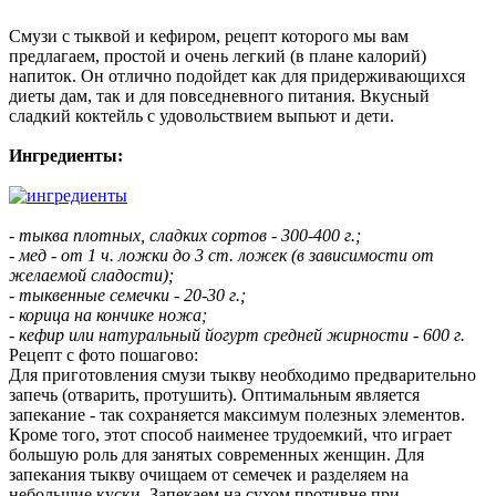
Смузи с тыквой и кефиром, рецепт которого мы вам
предлагаем, простой и очень легкий (в плане калорий)
напиток. Он отлично подойдет как для придерживающихся
диеты дам, так и для повседневного питания. Вкусный
сладкий коктейль с удовольствием выпьют и дети.
Ингредиенты:
- тыква плотных, сладких сортов - 300-400 г.;
- мед - от 1 ч. ложки до 3 ст. ложек (в зависимости от
желаемой сладости);
- тыквенные семечки - 20-30 г.;
- корица на кончике ножа;
- кефир или натуральный йогурт средней жирности - 600 г.
Рецепт с фото пошагово:
Для приготовления смузи тыкву необходимо предварительно
запечь (отварить, протушить). Оптимальным является
запекание - так сохраняется максимум полезных элементов.
Кроме того, этот способ наименее трудоемкий, что играет
большую роль для занятых современных женщин. Для
запекания тыкву очищаем от семечек и разделяем на
небольшие куски. Запекаем на сухом противне при