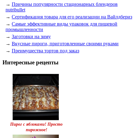
→
Причины популярности стационарных блендеров
nutribullet
→
Сертификация товара для его реализации на Вайлдбериз
→
Самые эффективные виды упаковок для пищевой
промышленности
→
Заготовки на зиму
→
Вкусные пироги, приготовленные своими руками
→
Преимущества тортов под заказ
Интересные рецепты
Пирог с яблоками! Просто
пирожное!