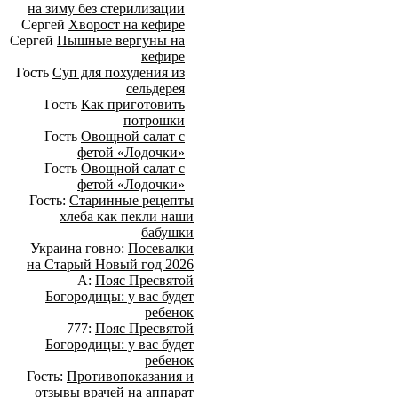
на зиму без стерилизации
Сергей
Хворост на кефире
Сергей
Пышные вергуны на
кефире
Гость
Суп для похудения из
сельдерея
Гость
Как приготовить
потрошки
Гость
Овощной салат с
фетой «Лодочки»
Гость
Овощной салат с
фетой «Лодочки»
Гость:
Старинные рецепты
хлеба как пекли наши
бабушки
Украина говно:
Посевалки
на Старый Новый год 2026
А:
Пояс Пресвятой
Богородицы: у вас будет
ребенок
777:
Пояс Пресвятой
Богородицы: у вас будет
ребенок
Гость:
Противопоказания и
отзывы врачей на аппарат