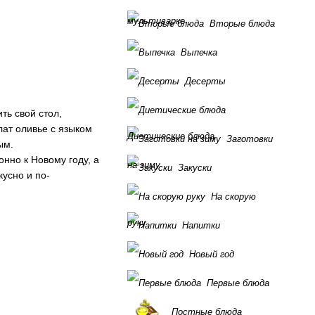
мультиварке
Вторые блюда
Выпечка
Десерты
ть свой стол,
лат оливье с языком
Диетические блюда
Заготовки
ым.
нно к Новому году, а
на зиму
Закуски
усно и по-
На скорую
руку
Напитки
Новый год
Первые блюда
Постные блюда