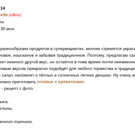
014
elle
[offline]
на
:
30 мин
разнообразии продуктов в супермаркетах, многие стремятся украси
новое, изысканое и забывая традиционное. Поэтому, предлагаю са
еет немного другой вкус, но остаётся в тоже время почти неизменн
новым вкусом прекрасно подойдёт для любого торжества и традицио
алат, напомнят о тёплых и солнечных летних деньках. Ну очень вк
оливье с креветками.
можно приготовить
 - рецепт с фото.
:
зыка,
елины,
ванного горошка,