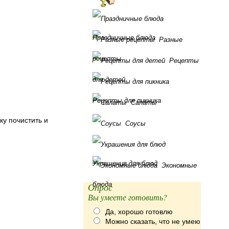
Праздничные блюда
Разные
рецепты
Рецепты
для детей
Рецепты для пикника
Салаты
ку почистить и
Соусы
Украшения для блюд
Экономные
блюда
Опрос
Вы умеете готовить?
Да, хорошо готовлю
Можно сказать, что не умею