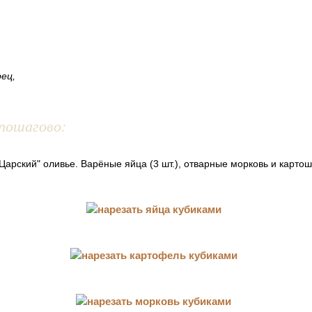
ец,
пошагово:
"Царский" оливье. Варёные яйца (3 шт.), отварные морковь и картош