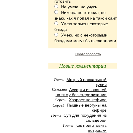
готовить
Не умею, но учусь
Никогда не готовил, не
знаю, как я попал на такой сайт
Умею только некоторые
блюда
Умею, но с некоторыми
блюдами могут быть сложности
Проголосовать
Новые комментарии
Гость
Мокрый пасхальный
кулич
Наталия
Ассорти из овощей
на зиму без стерилизации
Сергей
Хворост на кефире
Сергей
Пышные вергуны на
кефире
Гость
Суп для похудения из
сельдерея
Гость
Как приготовить
потрошки