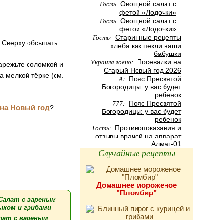
Гость
Овощной салат с
фетой «Лодочки»
Гость
Овощной салат с
фетой «Лодочки»
Гость:
Старинные рецепты
. Сверху обсыпать
хлеба как пекли наши
бабушки
Украина говно:
Посевалки на
нарежьте соломкой и
Старый Новый год 2026
 мелкой тёрке (см.
А:
Пояс Пресвятой
Богородицы: у вас будет
ребенок
777:
Пояс Пресвятой
 на Новый год
?
Богородицы: у вас будет
ребенок
Гость:
Противопоказания и
отзывы врачей на аппарат
Алмаг-01
Случайные рецепты
Домашнее мороженое
"Пломбир"
лат с вареным