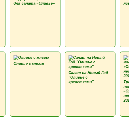
для салата «Оливье»
яз
Оливье с мясом
Салат на Новый Год
"Оливье с
креветками"
Тр
но
«О
не
20