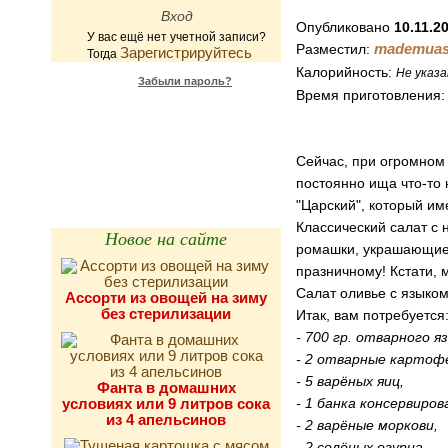
Опубликовано
10.11.2
У вас ещё нет учетной записи?
mademuas
Разместил:
Зарегистрируйтесь
Тогда
Калорийность:
Не указа
Забыли пароль?
Время приготовления
Калькулятор
калорийности
Сейчас, при огромном 
постоянно ища что-то 
"Царский", который им
Классический салат с 
Новое на сайте
ромашки, украшающие с
празничному! Кстати, 
Салат оливье с языком
Ассорти из овощей на зиму
без стерилизации
Итак, вам потребуется
- 700 гр. отварного я
- 2 отварные картоф
- 5 варёных яиц,
Фанта в домашних
условиях или 9 литров сока
- 1 банка консервиро
из 4 апельсинов
- 2 варёные моркови,
- 2 солёных огурца,