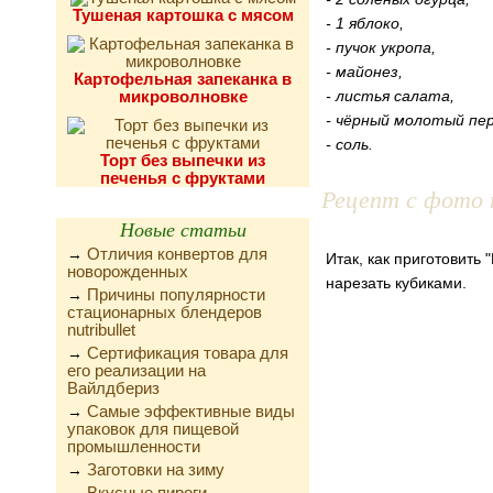
Тушеная картошка с мясом
- 1 яблоко,
- пучок укропа,
- майонез,
Картофельная запеканка в
микроволновке
- листья салата,
- чёрный молотый пер
- соль.
Торт без выпечки из
печенья с фруктами
Рецепт с фото 
Новые статьи
Отличия конвертов для
→
Итак, как приготовить 
новорожденных
нарезать кубиками.
Причины популярности
→
стационарных блендеров
nutribullet
Сертификация товара для
→
его реализации на
Вайлдбериз
Самые эффективные виды
→
упаковок для пищевой
промышленности
Заготовки на зиму
→
Вкусные пироги,