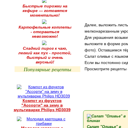
Быстрые пирожки на
кефире — готовятся
моментально!
Далее, выложить листь
Картофельные котлеты
мелконарезанным укр
- оторваться
невозможно!
Для украшения возьмит
выложите в форме ром
Сладкий пирог к чаю,
фото). Оставшимся тё
легкий как пух - простой,
Салат оливье с языком
быстрый и очень
вкусный!
Если вы постоянно сид
Популярные рецепты
Просмотрите рецепты 
Компот из фруктов
"Ассорти" на зиму в
мультиварке Philips HD3039
Салат "Оливье" в