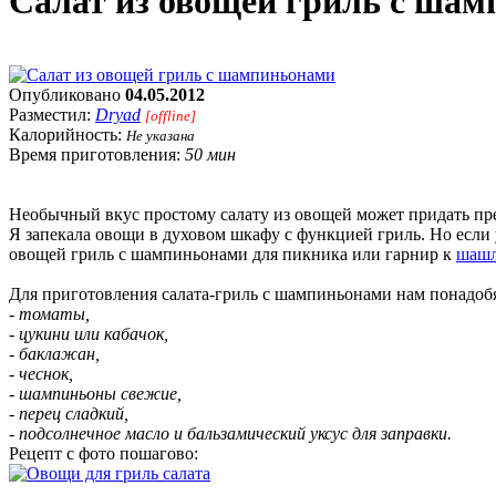
Cалат из овощей гриль с ша
Опубликовано
04.05.2012
Разместил:
Dryad
[offline]
Калорийность:
Не указана
Время приготовления:
50 мин
Необычный вкус простому салату из овощей может придать пре
Я запекала овощи в духовом шкафу с функцией гриль. Но если у 
овощей гриль с шампиньонами для пикника или гарнир к
шаш
Для приготовления салата-гриль с шампиньонами нам понадобя
- томаты,
- цукини или кабачок,
- баклажан,
- чеснок,
- шампиньоны свежие,
- перец сладкий,
- подсолнечное масло и бальзамический уксус для заправки.
Рецепт с фото пошагово: