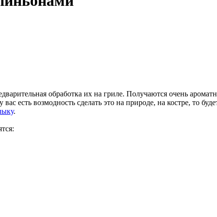
мпиньонами
дварительная обработка их на гриле. Получаются очень аромат
вас есть возмодность сделать это на природе, на костре, то буд
лыку
.
тся: