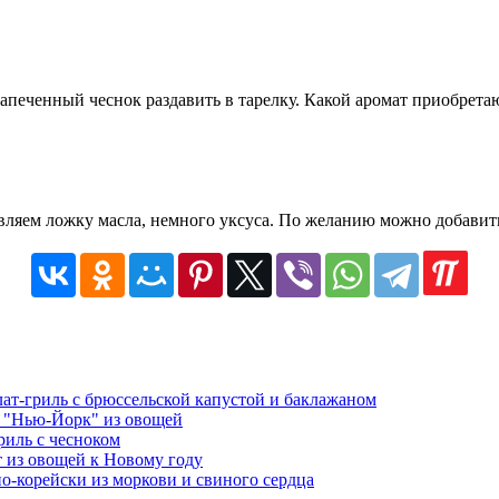
апеченный чеснок раздавить в тарелку. Какой аромат приобретаю
бавляем ложку масла, немного уксуса. По желанию можно добавит
ат-гриль с брюссельской капустой и баклажаном
 "Нью-Йорк" из овощей
риль с чесноком
 из овощей к Новому году
по-корейски из моркови и свиного сердца