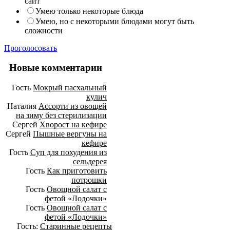
сайт
Умею только некоторые блюда
Умею, но с некоторыми блюдами могут быть
сложности
Проголосовать
Новые комментарии
Гость
Мокрый пасхальный
кулич
Наталия
Ассорти из овощей
на зиму без стерилизации
Сергей
Хворост на кефире
Сергей
Пышные вергуны на
кефире
Гость
Суп для похудения из
сельдерея
Гость
Как приготовить
потрошки
Гость
Овощной салат с
фетой «Лодочки»
Гость
Овощной салат с
фетой «Лодочки»
Гость:
Старинные рецепты