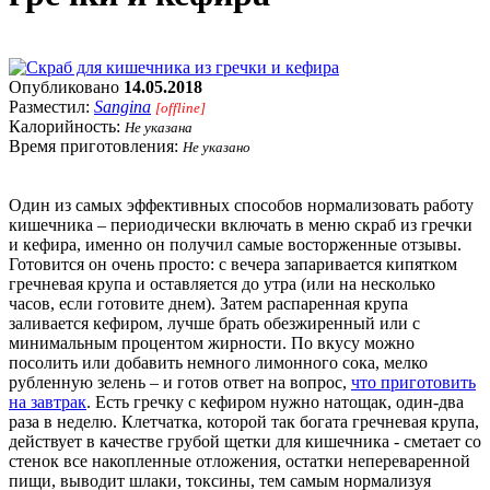
Опубликовано
14.05.2018
Разместил:
Sangina
[offline]
Калорийность:
Не указана
Время приготовления:
Не указано
Один из самых эффективных способов нормализовать работу
кишечника – периодически включать в меню скраб из гречки
и кефира, именно он получил самые восторженные отзывы.
Готовится он очень просто: с вечера запаривается кипятком
гречневая крупа и оставляется до утра (или на несколько
часов, если готовите днем). Затем распаренная крупа
заливается кефиром, лучше брать обезжиренный или с
минимальным процентом жирности. По вкусу можно
посолить или добавить немного лимонного сока, мелко
рубленную зелень – и готов ответ на вопрос,
что приготовить
на завтрак
. Есть гречку с кефиром нужно натощак, один-два
раза в неделю. Клетчатка, которой так богата гречневая крупа,
действует в качестве грубой щетки для кишечника - сметает со
стенок все накопленные отложения, остатки непереваренной
пищи, выводит шлаки, токсины, тем самым нормализуя