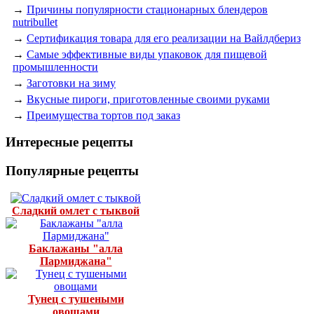
→
Причины популярности стационарных блендеров
nutribullet
→
Сертификация товара для его реализации на Вайлдбериз
→
Самые эффективные виды упаковок для пищевой
промышленности
→
Заготовки на зиму
→
Вкусные пироги, приготовленные своими руками
→
Преимущества тортов под заказ
Интересные рецепты
Популярные рецепты
Сладкий омлет с тыквой
Баклажаны "алла
Пармиджана"
Тунец с тушеными
овощами