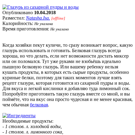
Опубликовано
10.04.2018
Разместил:
Natasha.Isa.
[offline]
Калорийность:
Не указана
Время приготовления:
Не указано
Когда хозяйки пекут куличи, то сразу возникает вопрос, какую
глазурь использовать и готовить. Белковая глазурь всегда
хороша, но что делать, если нет возможности достать миксер
или он поломался. Тут уже руками не взобьёшь идеально
пышную белковую глазурь. Или вашему ребенку нельзя
кушать продукты, в которых есть сырые продукты, особенно
куриные белки, поэтому для таких моментов лучше взять
рецепт глазури, которая готовится из сахарной пудры и воды.
Для вкуса и легкой кислинки я добавляю туда лимонный сок.
Попробуйте приготовить такую глазурь вместе со мной, и вы
поймёте, что на вкус она просто чудесная и не менее красивая,
чем обычная
белковая
.
Необходимые продукты:
- 1 столов. л. холодной воды,
- 1 столов. л. лимонного сока,