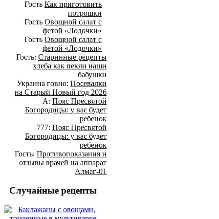
Гость
Как приготовить
потрошки
Гость
Овощной салат с
фетой «Лодочки»
Гость
Овощной салат с
фетой «Лодочки»
Гость:
Старинные рецепты
хлеба как пекли наши
бабушки
Украина говно:
Посевалки
на Старый Новый год 2026
А:
Пояс Пресвятой
Богородицы: у вас будет
ребенок
777:
Пояс Пресвятой
Богородицы: у вас будет
ребенок
Гость:
Противопоказания и
отзывы врачей на аппарат
Алмаг-01
Случайные рецепты