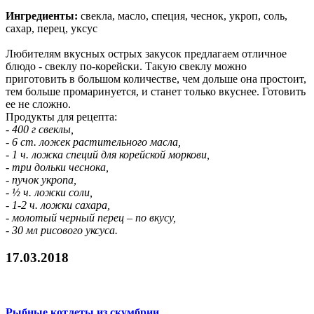
Ингредиенты:
свекла, масло, специя, чеснок, укроп, соль,
сахар, перец, уксус
Любителям вкусных острых закусок предлагаем отличное
блюдо - свеклу по-корейски. Такую свеклу можно
приготовить в большом количестве, чем дольше она простоит,
тем больше промаринуется, и станет только вкуснее. Готовить
ее не сложно.
Продукты для рецепта:
- 400 г свеклы,
- 6 ст. ложек растительного масла,
- 1 ч. ложка специй для корейской моркови,
- три дольки чеснока,
- пучок укропа,
- ½ ч. ложки соли,
- 1-2 ч. ложки сахара,
- молотый черный перец – по вкусу,
- 30 мл рисового уксуса.
17.03.2018
Рыбные котлеты из скумбрии