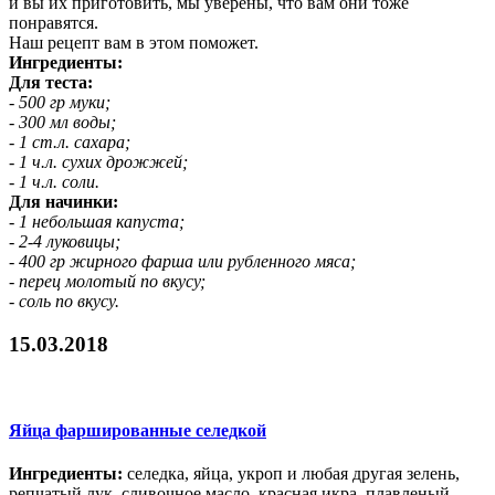
и вы их приготовить, мы уверены, что вам они тоже
понравятся.
Наш рецепт вам в этом поможет.
Ингредиенты:
Для теста:
- 500 гр муки;
- 300 мл воды;
- 1 ст.л. сахара;
- 1 ч.л. сухих дрожжей;
- 1 ч.л. соли.
Для начинки:
- 1 небольшая капуста;
- 2-4 луковицы;
- 400 гр жирного фарша или рубленного мяса;
- перец молотый по вкусу;
- соль по вкусу.
15.03.2018
Яйца фаршированные селедкой
Ингредиенты:
селедка, яйца, укроп и любая другая зелень,
репчатый лук, сливочное масло, красная икра, плавленый