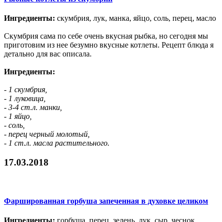
Ингредиенты:
скумбрия, лук, манка, яйцо, соль, перец, масло
Скумбрия сама по себе очень вкусная рыбка, но сегодня мы
приготовим из нее безумно вкусные котлеты. Рецепт блюда я
детально для вас описала.
Ингредиенты:
- 1 скумбрия,
- 1 луковица,
- 3-4 ст.л. манки,
- 1 яйцо,
- соль,
- перец черный молотый,
- 1 ст.л. масла растительного.
17.03.2018
Фаршированная горбуша запеченная в духовке целиком
Ингредиенты:
горбуша, перец, зелень, лук, сыр, чеснок,