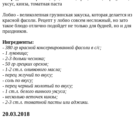
уксус, кинза, томатная паста
Лобио - великолепная грузинская закуска, которая делается из
красной фасоли. Рецепт у лобио совсем несложный, но зато
такое блюдо отлично подойдет не только для будней, но и для
праздников.
Ингредиенты:
- 380 гр красной консервированной фасоли в с/с;
- 1 луковица;
- 2-3 дольки чеснока;
- 50 гр грецких орехов;
- 1-2 ст.л. оливкового масла;
- перец жгучий по вкусу;
- соль по вкусу;
- перец черный молотый по вкусу;
- 1 ст.л. белого винного уксуса;
- несколько веточек кинзы;
- 2-3 ст.л. томатной пасты или аджики.
20.03.2018