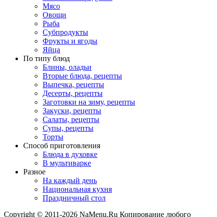
Мясо
Овощи
Рыба
Субпродукты
Фрукты и ягоды
Яйца
По типу блюд
Блины, оладьи
Вторые блюда, рецепты
Выпечка, рецепты
Десерты, рецепты
Заготовки на зиму, рецепты
Закуски, рецепты
Салаты, рецепты
Супы, рецепты
Торты
Способ приготовления
Блюда в духовке
В мультиварке
Разное
На каждый день
Национальная кухня
Праздничный стол
Copyright © 2011-2026 NaMenu.Ru Копирование любого