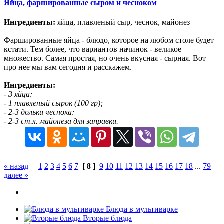
Яйца, фаршированные сыром и чесноком
Ингредиенты:
яйца, плавленый сыр, чеснок, майонез
Фаршированные яйца - блюдо, которое на любом столе будет
кстати. Тем более, что вариантов начинок - великое
множество. Самая простая, но очень вкусная - сырная. Вот
про нее мы вам сегодня и расскажем.
Ингредиенты:
- 3 яйца;
- 1 плавленый сырок (100 гр);
- 2-3 дольки чеснока;
- 2-3 ст.л. майонеза для заправки.
« назад
1
2
3
4
5
6
7
[ 8 ]
9
10
11
12
13
14
15
16
17
18
...
79
далее »
Блюда в мультиварке
Вторые блюда