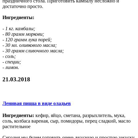
праздничного стола. Приготовить камбалу несложно и
достаточно просто.
Ингредиенты:
- 1 кг. камбалы;
- 80 грамм моркови;
- 120 грамм лука порей;
- 30 мл. оливкового масла;
- 30 грамм сливочного масла;
- соль;
- специи;
- лимон.
21.03.2018
Ленивая пицца в виде оладьев
Ингредиенты:
кефир, яйцо, сметана, разрыхлитель, мука,
соль, колбаса вареная, сыр, помидоры, перец сладкий, масло
растительное
Сегодня мы будем готовить очень вкусную и простую закуску