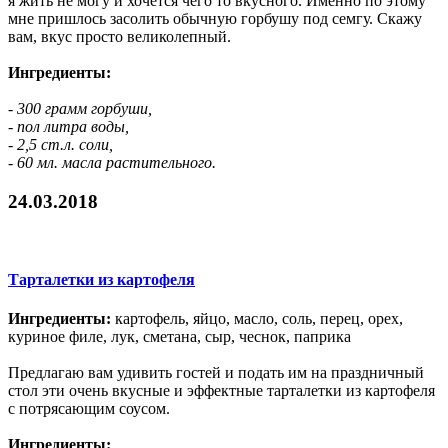
я жить не могу и хочется чего то вкусного. Именно по этому
мне пришлось засолить обычную горбушу под семгу. Скажу
вам, вкус просто великолепный.
Ингредиенты:
- 300 грамм горбуши,
- пол литра воды,
- 2,5 ст.л. соли,
- 60 мл. масла растительного.
24.03.2018
Тарталетки из картофеля
Ингредиенты:
картофель, яйцо, масло, соль, перец, орех,
куриное филе, лук, сметана, сыр, чеснок, паприка
Предлагаю вам удивить гостей и подать им на праздничный
стол эти очень вкусные и эффектные тарталетки из картофеля
с потрясающим соусом.
Ингредиенты: