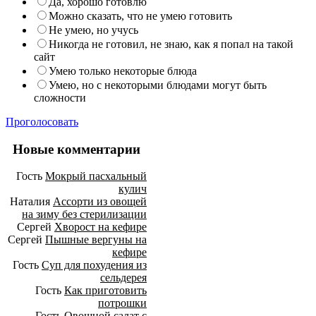
Да, хорошо готовлю
Можно сказать, что не умею готовить
Не умею, но учусь
Никогда не готовил, не знаю, как я попал на такой
сайт
Умею только некоторые блюда
Умею, но с некоторыми блюдами могут быть
сложности
Проголосовать
Новые комментарии
Гость
Мокрый пасхальный
кулич
Наталия
Ассорти из овощей
на зиму без стерилизации
Сергей
Хворост на кефире
Сергей
Пышные вергуны на
кефире
Гость
Суп для похудения из
сельдерея
Гость
Как приготовить
потрошки
Гость
Овощной салат с