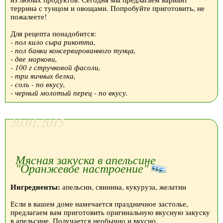
террина с тунцом и овощами. Попробуйте приготовить, не
пожалеете!
Для рецепта понадобится:
- пол кило сыра рикотта,
- пол банки консервированного тунца,
- две моркови,
- 100 г стручковой фасоли,
- три яичных белка,
- соль - по вкусу,
- черный молотый перец - по вкусу.
30.01.2015
Мясная закуска в апельсине
"Оранжевое настроение"
Ингредиенты:
апельсин, свинина, кукуруза, желатин
Если в вашем доме намечается праздничное застолье,
предлагаем вам приготовить оригинальную вкусную закуску
в апельсине. Получается необычно и вкусно.