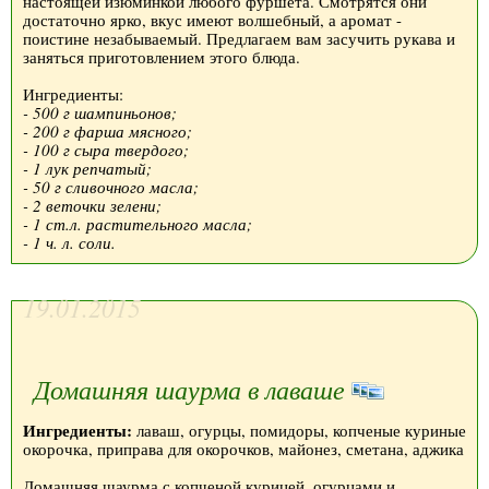
настоящей изюминкой любого фуршета. Смотрятся они
достаточно ярко, вкус имеют волшебный, а аромат -
поистине незабываемый. Предлагаем вам засучить рукава и
заняться приготовлением этого блюда.
Ингредиенты:
- 500 г шампиньонов;
- 200 г фарша мясного;
- 100 г сыра твердого;
- 1 лук репчатый;
- 50 г сливочного масла;
- 2 веточки зелени;
- 1 ст.л. растительного масла;
- 1 ч. л. соли.
19.01.2015
Домашняя шаурма в лаваше
Ингредиенты:
лаваш, огурцы, помидоры, копченые куриные
окорочка, приправа для окорочков, майонез, сметана, аджика
Домашняя шаурма с копченой курицей, огурцами и