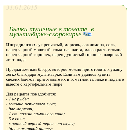
31.01.2015
Бычки тушёные в томате, в
мультиварке-скороварке
Ингредиенты:
лук репчатый, морковь, сок лимона, соль,
перец черный молотый, томатная паста, масло растительное,
перец черный горошек, перец душистый горошек, лавровый
лист, вода
Предлагаем вам блюдо, которое можно приготовить к ужину
легко благодаря мультиварке. Если вам удалось купить
свежих бычков, приготовьте их в томатной заливке и подайте
вместе с картофельным пюре.
Для рецепта понадобится:
- 1 кг рыбы;
- головка репчатого лука;
- две моркови;
- 1 ст. ложка лимонного сока;
- 8 г соли;
- молотый черный перец - по вкусу;
- 60 г томатной пасты;