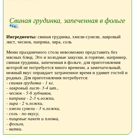
Свиная грудинка, запеченная в фольге
Ингредиенты:
свиная грудинка, хмели-сунели, лавровый
лист, чеснок, паприка, зира, соль
Меню праздничного стола невозможно представить без
мясных блюд. Это и холодные закуски, и горячие, например,
свиная грудинка, запеченная в фольге, для приготовления
которой не потребуется много времени, а замечательный,
нежный вкус оправдает затраченное время и удивит гостей и
родных. Для приготовления потребуется:
- свиная грудинка - 1 кг,
- лавровый лист- 3-4 шт.,
- чеснок - 5-6 зубчиков,
- паприка - 2-3 ч.ложки,
- зира - 2 ч.ложки,
- хмели сунели - 3 ч.ложки,
- соль - по вкусу,
- пищевые пакет и пленка,
- фольга,
- нитки.