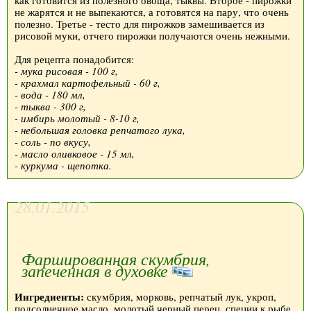
как готовится из полезного овоща, тыквы. Второе - пирожки
не жарятся и не выпекаются, а готовятся на пару, что очень
полезно. Третье - тесто для пирожков замешивается из
рисовой муки, отчего пирожки получаются очень нежными.
Для рецепта понадобится:
- мука рисовая - 100 г,
- крахмал картофельный - 60 г,
- вода - 180 мл,
- тыква - 300 г,
- имбирь молотый - 8-10 г,
- небольшая головка репчатого лука,
- соль - по вкусу,
- масло оливковое - 15 мл,
- куркума - щепотка.
28.01.2015
Фаршированная скумбрия,
запеченная в духовке
Ингредиенты:
скумбрия, морковь, репчатый лук, укроп,
подсолнечное масло, молотый черный перец, специи к рыбе,