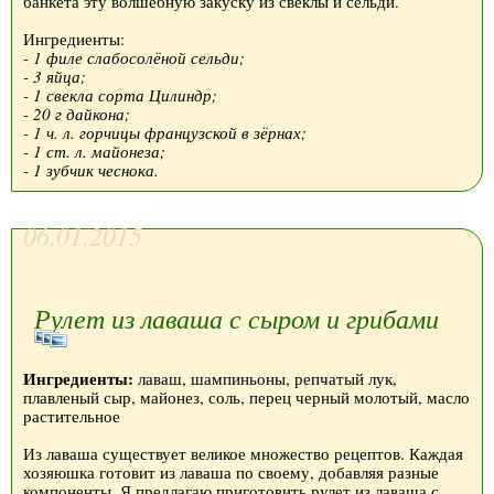
банкета эту волшебную закуску из свеклы и сельди.
Ингредиенты:
- 1 филе слабосолёной сельди;
- 3 яйца;
- 1 свекла сорта Цилиндр;
- 20 г дайкона;
- 1 ч. л. горчицы французской в зёрнах;
- 1 ст. л. майонеза;
- 1 зубчик чеснока.
06.01.2015
Рулет из лаваша с сыром и грибами
Ингредиенты:
лаваш, шампиньоны, репчатый лук,
плавленый сыр, майонез, соль, перец черный молотый, масло
растительное
Из лаваша существует великое множество рецептов. Каждая
хозяюшка готовит из лаваша по своему, добавляя разные
компоненты. Я предлагаю приготовить рулет из лаваша с