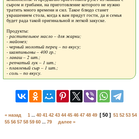
сыром и грибами, на приготовление которого не нужно
тратить много времени и сил. Такое блюдо станет
украшением стола, когда к вам придут гости, да и семья
будет рада такой оригинальной и легкой закуске.
Продукты:
- растительное масло – для жарки;
- майонез;
- черный молотый перец – по вкусу;
- шампиньоны – 400 гр.;
- лаваш – 2 шт.;
- репчатый лук – 1 шт.;
- плавленый сыр – 1 шт.;
- соль – по вкусу.
« назад
1
...
40
41
42
43
44
45
46
47
48
49
[ 50 ]
51
52
53
54
55
56
57
58
59
60
...
79
далее »