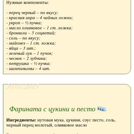
Нужные компоненты:
- перец черный – по вкусу;
- красная икра – 4 чайных ложки;
- укроп – ½ пучка;
- масло оливковое – 1 ст. ложка;
- брокколи – 5 соцветий;
- соль – по вкусу;
- майонез – 1 ст. ложка;
- яйца – 3 шт.;
- зеленый лук – 1 пучок;
- чеснок – 2 зубчика;
- петрушка – ½ пучка;
- шампиньоны – 4 шт.
30.01.2015
Фарината с цукини и песто
Ингредиенты:
нутовая мука, цукини, соус песто, соль,
черный перец молотый, оливковое масло