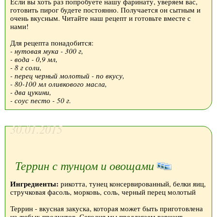
Если вы хоть раз попробуете нашу фаринату, уверяем вас,
готовить пирог будете постоянно. Получается он сытным и
очень вкусным. Читайте наш рецепт и готовьте вместе с
нами!
Для рецепта понадобится:
- нутовая мука - 300 г,
- вода - 0,9 мл,
- 8 г соли,
- перец черный молотый - по вкусу,
- 80-100 мл оливкового масла,
- два цукини,
- соус песто - 50 г.
30.01.2015
Террин с тунцом и овощами
Ингредиенты:
рикотта, тунец консервированный, белки яиц,
стручковая фасоль, морковь, соль, черный перец молотый
Террин - вкусная закуска, которая может быть приготовлена
из любых продуктов. Сегодня мы предлагаем вариант