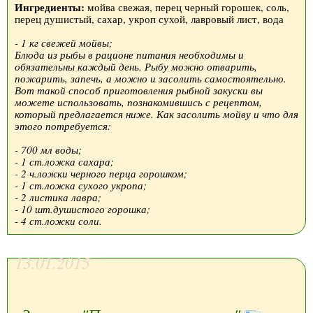
Ингредиенты:
мойва свежая, перец черный горошек, соль,
перец душистый, сахар, укроп сухой, лавровый лист, вода
- 1 кг свежей мойвы;
Блюда из рыбы в рационе питания необходимы и
обязательны каждый день. Рыбу можно отварить,
пожарить, запечь, а можно и засолить самостоятельно.
Вот такой способ приготовления рыбной закуски вы
можете использовать, познакомившись с рецептом,
который предлагается ниже. Как засолить мойву и что для
этого потребуется:
- 700 мл воды;
- 1 ст.ложка сахара;
- 2 ч.ложки черного перца горошком;
- 1 ст.ложка сухого укропа;
- 2 листика лавра;
- 10 шт.душистого горошка;
- 4 ст.ложки соли.
13.01.2015