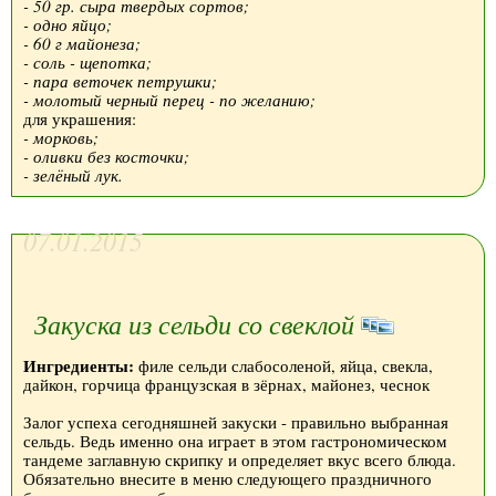
- 50 гр. сыра твердых сортов;
- одно яйцо;
- 60 г майонеза;
- соль - щепотка;
- пара веточек петрушки;
- молотый черный перец - по желанию;
для украшения:
- морковь;
- оливки без косточки;
- зелёный лук.
07.01.2015
Закуска из сельди со свеклой
Ингредиенты:
филе сельди слабосоленой, яйца, свекла,
дайкон, горчица французская в зёрнах, майонез, чеснок
Залог успеха сегодняшней закуски - правильно выбранная
сельдь. Ведь именно она играет в этом гастрономическом
тандеме заглавную скрипку и определяет вкус всего блюда.
Обязательно внесите в меню следующего праздничного